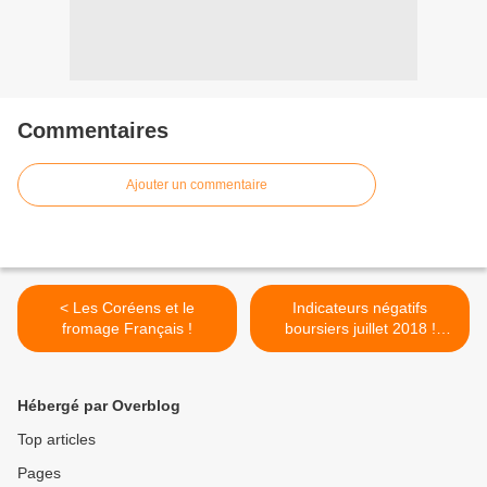
Commentaires
Ajouter un commentaire
< Les Coréens et le
Indicateurs négatifs
fromage Français !
boursiers juillet 2018 !
atttention risque méga
krach fin année ou avant
voire 2019 ! >
Hébergé par Overblog
Top articles
Pages