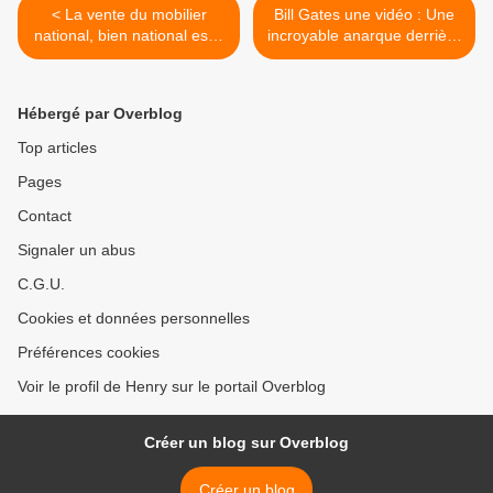
< La vente du mobilier
Bill Gates une vidéo : Une
national, bien national est il
incroyable anarque derrière
sur le point d'être vendu par
sa fondation >
portion
Hébergé par Overblog
Top articles
Pages
Contact
Signaler un abus
C.G.U.
Cookies et données personnelles
Préférences cookies
Voir le profil de Henry sur le portail Overblog
Créer un blog sur Overblog
Créer un blog