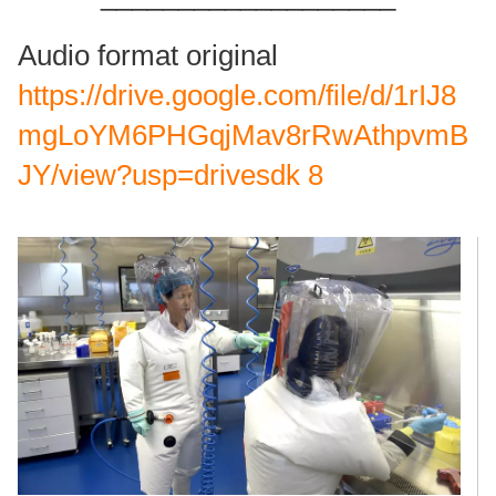
Audio format original
https://drive.google.com/file/d/1rIJ8
mgLoYM6PHGqjMav8rRwAthpvmB
JY/view?usp=drivesdk
8