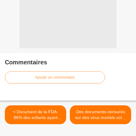
Commentaires
Ajouter un commentaire
< Document de la FDA:
Des documents censurés
86% des enfants ayant
sur des virus mortels volés
participé à l'essai de vaccin
du laboratoire de Winnipeg
Pfizer Covid ont présenté
à Wuhan publiés par les
des effets indésirables
autorités canadiennes >