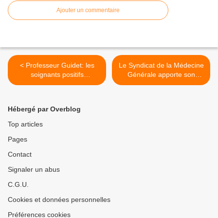
Ajouter un commentaire
< Professeur Guidet: les
Le Syndicat de la Médecine
soignants positifs
Générale apporte son
asymptomatiques peuvent
soutien aux non-vaccinés >
travailler dans les secteurs
Covid des hôpitaux !…
Hébergé par Overblog
Question aux experts:
pourquoi préfère-t-on des
Top articles
soignants vaccinés
Pages
contaminés aux soignants
non vaccinés négatifs ?
Contact
Signaler un abus
C.G.U.
Cookies et données personnelles
Préférences cookies