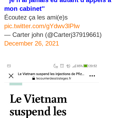
mon cabinet''
Écoutez ça les ami(e)s
pic.twitter.com/gYdwv3lPlw
— Carter john (@Carterj37919661)
December 26, 2021