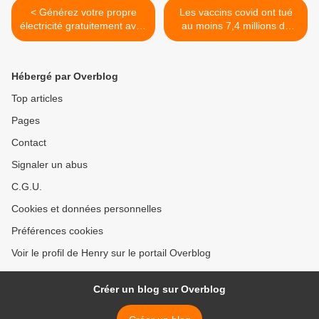
< Générez votre propre
Les vaccins covid ont tué
électricité gratuitement avec
au moins 7,4 millions de
ce générateur à bricoler
personnes, dont 400.000
Américains, 97.000
Français, 58.000
Hébergé par Overblog
Canadiens, 17.000
Belges... >
Top articles
Pages
Contact
Signaler un abus
C.G.U.
Cookies et données personnelles
Préférences cookies
Voir le profil de Henry sur le portail Overblog
Créer un blog sur Overblog