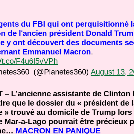
gents du FBI qui ont perquisitionné l
n de l'ancien président Donald Trum
de y ont découvert des documents se
ernant Emmanuel Macron
.
//t.co/F4u6I5vVPh
netes360 (@Planetes360)
August 13, 
 – L’ancienne assistante de Clinton 
re que le dossier du « président de l
 » trouvé au domicile de Trump lors
e Mar-a-Lago pourrait être précieux 
ine…
MACRON EN PANIQUE