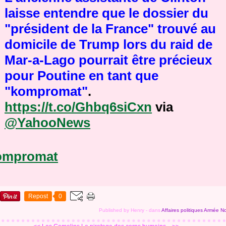
laisse entendre que le dossier du
"président de la France" trouvé au
domicile de Trump lors du raid de
Mar-a-Lago pourrait être précieux
pour Poutine en tant que
"kompromat"
.
https://t.co/Ghbq6siCxn
via
@YahooNews
ompromat
Repost
0
Published by Henry
-
dans
Affaires politiques
Armée
No