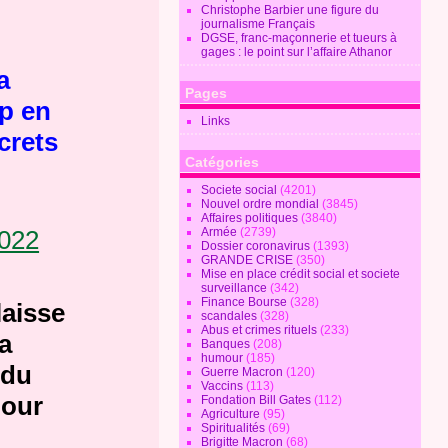
Christophe Barbier une figure du
journalisme Français
DGSE, franc-maçonnerie et tueurs à
gages : le point sur l’affaire Athanor
a
Pages
p en
Links
crets
Catégories
Societe social
(4201)
Nouvel ordre mondial
(3845)
Affaires politiques
(3840)
2022
Armée
(2739)
Dossier coronavirus
(1393)
GRANDE CRISE
(350)
Mise en place crédit social et societe
surveillance
(342)
Finance Bourse
(328)
laisse
scandales
(328)
Abus et crimes rituels
(233)
a
Banques
(208)
humour
(185)
 du
Guerre Macron
(120)
Vaccins
(113)
pour
Fondation Bill Gates
(112)
Agriculture
(95)
Spiritualités
(69)
Brigitte Macron
(68)