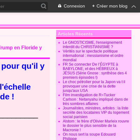
Connexion
+
Créer mon blog
Articles Récents
Le GNOSTICISME, l'enseignement
interdit du CHRISTIANISME ?
Trump en Floride y
Vérités sur le spectacle politique
international : messianisme et ordre
mondial
pour qu'il y
FR Se connecter De l’ÉGYPTE à
BABYLONE, et des HÉBREUX à
JÉSUS (Série Gnose : synthèse des 4
premiers épisodes !)
Le choc pétrolier pour la Japon va t il
l'échelle
provoquer une crise de la dette
jusqu'aux USA
de !
Film investigation de R=Tucker
Carlson : Netanyahu impliqué dans de
très sombres affaires
Journalistes, ministres, artistes : la liste
_________
secrète des locataires VIP du logement
social parisien
Alstom : le frère d'Olivier Marleix rouvre
le dossier le plus sensible de la
Macronie !
On nous sert la soupe Edouard
Philippe