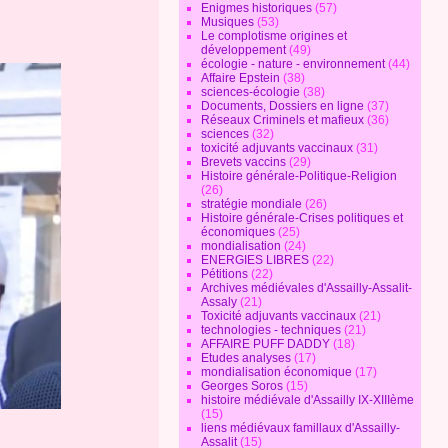
Enigmes historiques
(57)
Musiques
(53)
Le complotisme origines et
développement
(49)
écologie - nature - environnement
(44)
Affaire Epstein
(38)
sciences-écologie
(38)
Documents, Dossiers en ligne
(37)
Réseaux Criminels et mafieux
(36)
sciences
(32)
toxicité adjuvants vaccinaux
(31)
Brevets vaccins
(29)
Histoire générale-Politique-Religion
(26)
stratégie mondiale
(26)
Histoire générale-Crises politiques et
économiques
(25)
mondialisation
(24)
ENERGIES LIBRES
(22)
Pétitions
(22)
Archives médiévales d'Assailly-Assalit-
Assaly
(21)
Toxicité adjuvants vaccinaux
(21)
technologies - techniques
(21)
AFFAIRE PUFF DADDY
(18)
Etudes analyses
(17)
mondialisation économique
(17)
Georges Soros
(15)
histoire médiévale d'Assailly IX-XIIIème
(15)
liens médiévaux famillaux d'Assailly-
Assalit
(15)