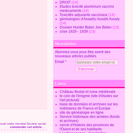
DROIT
(14)
Etudes toxicité aluminium vaccins
medicaments
(14)
Toxicités adjuvants vaccinaux
(14)
généalogies d'Assailly-Assalit-Assaly
(14)
Dossier Hunter Biden Joe Biden
(13)
crise 1929 - 1939
(13)
Newsletter
Abonnez-vous pour être averti des
nouveaux articles publiés.
Email
Liens
Château féodal et ruine médiévale
le coin de l'énigme (site d'études sur
l'art pictural)
base de données et archives sur les
nobiliaires de France et Europe
site de généalogie en ligne
Service historique des armées (fonds
et archives)
uvel ordre mondial
Societe social
cercle d'Histoire des provinces de
commenter cet article
…
l'Ouest et de ses habitants