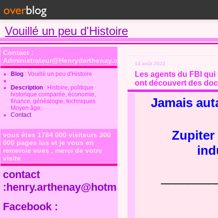
Vouillé un peu d'Histoire
Contact :
Administrateur@Henrydarthenay.com
14 août 2022
Les agents du FBI qui 
Blog
: Vouillé un peu d'Histoire
ont découvert des do
Description
: Histoire, politique
historique comparée, économie,
Jamais auta
finance, généalogie, techniques
Moyen âge,
Contact
Zupiter 
vous êtes 1784 000 visiteurs 300
000 pages lus et je vous en
ind
remercie vues , merci de votre
visite
contact
________
:henry.arthenay@hotmail.fr
Facebook :