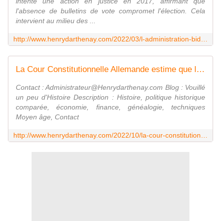
intenté une action en justice en 2017, affirmant que
l'absence de bulletins de vote compromet l'élection. Cela
intervient au milieu des ...
http://www.henrydarthenay.com/2022/03/l-administration-biden-exhorte-le-tribunal-a-ne-pas-autoriser-la-publication-d-un-rapport-secret-sur-les-machines-a-voter-du-dominio
La Cour Constitutionnelle Allemande estime que les élections de Berlin 2022 sont invalides - Vouillé un peu d'Histoire
Contact : Administrateur@Henrydarthenay.com Blog : Vouillé
un peu d'Histoire Description : Histoire, politique historique
comparée, économie, finance, généalogie, techniques
Moyen âge, Contact
http://www.henrydarthenay.com/2022/10/la-cour-constitutionnelle-allemande-estime-que-les-elections-de-berlin-2022-sont-invalides.html