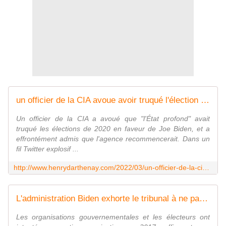
un officier de la CIA avoue avoir truqué l'élection de Biden - Vouillé un peu d'Histoire
Un officier de la CIA a avoué que "l'État profond" avait
truqué les élections de 2020 en faveur de Joe Biden, et a
effrontément admis que l'agence recommencerait. Dans un
fil Twitter explosif ...
http://www.henrydarthenay.com/2022/03/un-officier-de-la-cia-avoue-avoir-truque-l-election-de-biden.html
L'administration Biden exhorte le tribunal à ne pas autoriser la publication d'un rapport secret sur les machines à voter du Dominion - Vouillé un peu d'Histoire
Les organisations gouvernementales et les électeurs ont