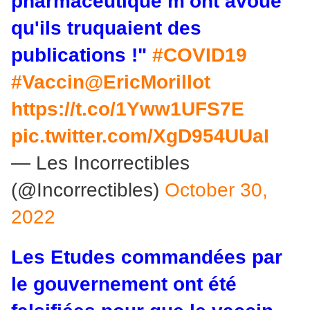
pharmaceutique m'ont avoué
qu'ils truquaient des
publications !"
#COVID19
#Vaccin
@EricMorillot
https://t.co/1Yww1UFS7E
pic.twitter.com/XgD954UUaI
— Les Incorrectibles
(@Incorrectibles)
October 30,
2022
Les Etudes commandées par
le gouvernement ont été