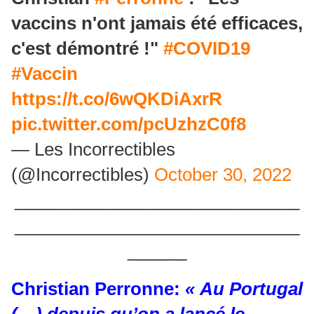
vaccins n'ont jamais été efficaces,
c'est démontré !"
#COVID19
#Vaccin
https://t.co/6wQKDiAxrR
pic.twitter.com/pcUzhzC0f8
— Les Incorrectibles
(@Incorrectibles)
October 30, 2022
_____________________________
_____________________________
______
Christian Perronne:
« Au Portugal
(…) depuis qu’on a lancé le