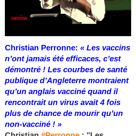
Christian Perronne:
« Les vaccins
n’ont jamais été efficaces, c’est
démontré ! Les courbes de santé
publique d’Angleterre montraient
qu’un anglais vacciné quand il
rencontrait un virus avait 4 fois
plus de chance de mourir qu’un
non-vacciné ! »
Christian
#Perronne
: "Les