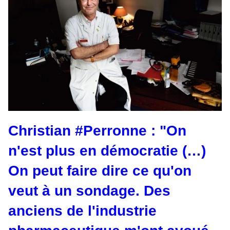
Christian
#Perronne
: "On
n'est plus en démocratie (…)
On peut faire dire ce qu'on
veut à un sondage. Des
anciens de l'industrie