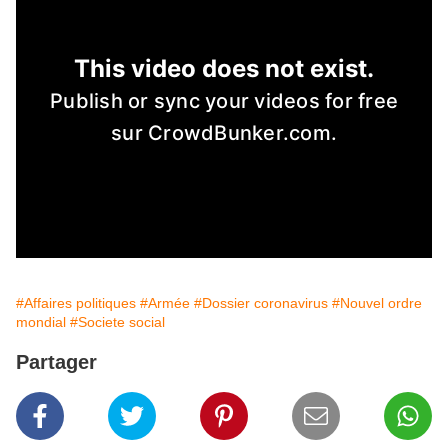
#Affaires politiques
#Armée
#Dossier coronavirus
#Nouvel ordre
mondial
#Societe social
Partager