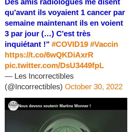
Des amis radiologues me disent
qu'avant ils voyaient 1 cancer par
semaine maintenant ils en voient
3 par jour (…) C'est très
inquiétant !"
#COVID19
#Vaccin
https://t.co/6wQKDiAxrR
pic.twitter.com/DsU3449fpL
— Les Incorrectibles
(@Incorrectibles)
October 30, 2022