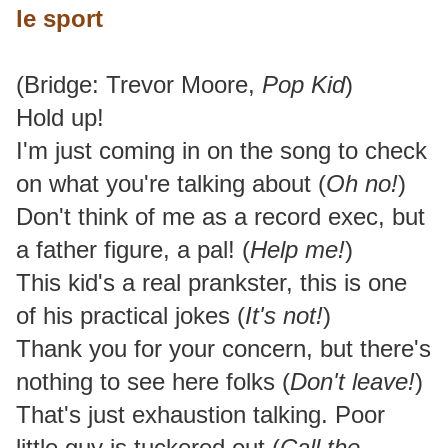
le sport
(Bridge: Trevor Moore,
Pop Kid
)
Hold up!
I'm just coming in on the song to check
on what you're talking about (
Oh no!
)
Don't think of me as a record exec, but
a father figure, a pal! (
Help me!
)
This kid's a real prankster, this is one
of his practical jokes (
It's not!
)
Thank you for your concern, but there's
nothing to see here folks (
Don't leave!
)
That's just exhaustion talking. Poor
little guy is tuckered out (
Call the