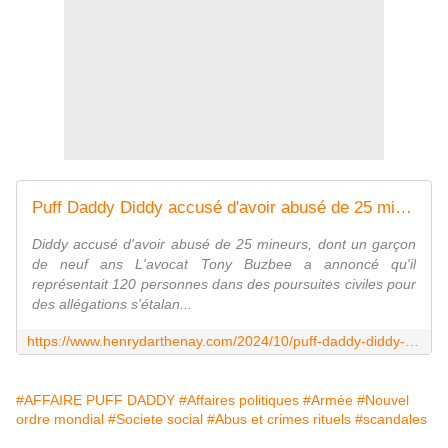
Puff Daddy Diddy accusé d'avoir abusé de 25 mineurs, dont un garçon de neuf ans, de hautes personnalités sont en cause - Vouillé un peu d'Histoire
Diddy accusé d'avoir abusé de 25 mineurs, dont un garçon
de neuf ans L'avocat Tony Buzbee a annoncé qu'il
représentait 120 personnes dans des poursuites civiles pour
des allégations s'étalan...
https://www.henrydarthenay.com/2024/10/puff-daddy-diddy-accuse-d-avoir-abuse-de-25-mineurs-dont-un-garcon-de-neuf-ans-de-hautes-personnalites-sont-en-cause.html
#AFFAIRE PUFF DADDY
#Affaires politiques
#Armée
#Nouvel
ordre mondial
#Societe social
#Abus et crimes rituels
#scandales