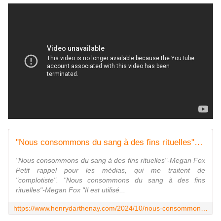
"Nous consommons du sang à des fins rituelles"-Megan Fox habituée des soirées "freak of" de Puff Daddy - Vouillé un peu d'Histoire
"Nous consommons du sang à des fins rituelles"-Megan Fox
Petit rappel pour les médias, qui me traitent de
"complotiste". "Nous consommons du sang à des fins
rituelles"-Megan Fox "Il est utilisé...
https://www.henrydarthenay.com/2024/10/nous-consommons-du-sang-a-des-fins-rituelles-megan-fox-habituee-des-soirees-freak-of-de-puff-daddy.html