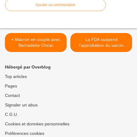
Ajouter un commentaire
< Macron en couple avec
La FDA suspend
Bernadette Chirac
l'approbation du vaccin
contre la COVID-19 : «
L'ARNm n'est pas sûr pour
la consommation publique »
Hébergé par Overblog
>
Top articles
Pages
Contact
Signaler un abus
C.G.U.
Cookies et données personnelles
Préférences cookies