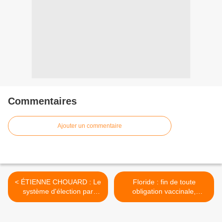
Commentaires
Ajouter un commentaire
< ÉTIENNE CHOUARD : Le
Floride : fin de toute
système d'élection par
obligation vaccinale,
tirage au sort
interdiction des
géoingénéries pour le
temps chemtrails >