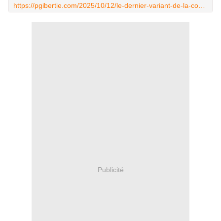
https://pgibertie.com/2025/10/12/le-dernier-variant-de-la-covid-echappe-completement-aux-anti-corps-des-injections-arnm/
Publicité