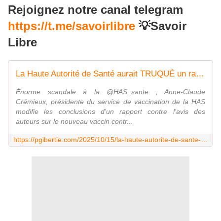
Rejoignez notre canal telegram
https://t.me/savoirlibre
💡Savoir
Libre
La Haute Autorité de Santé aurait TRUQUÉ un rapport sur l'efficacité du vaccin antigrippe de SANOFI pour " faire plaisir à l'Élysée "
Énorme scandale à la @HAS_sante , Anne-Claude
Crémieux, présidente du service de vaccination de la HAS
modifie les conclusions d'un rapport contre l'avis des
auteurs sur le nouveau vaccin contr...
https://pgibertie.com/2025/10/15/la-haute-autorite-de-sante-aurait-truque-un-rapport-sur-lefficacite-du-vaccin-antigrippe-de-sanofi-pour-faire-plaisir-a-lelysee/