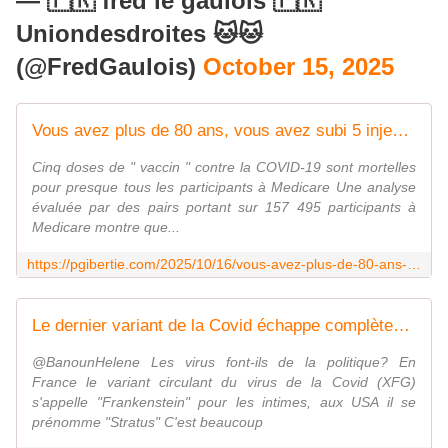
— 🇫🇷 fred le gaulois 🇫🇷
Uniondesdroites 🐱🐱
(@FredGaulois)
October 15, 2025
Vous avez plus de 80 ans, vous avez subi 5 injections covid arnm, vous êtes toujours vivant? Vous êtes un miraculé !
Cinq doses de " vaccin " contre la COVID-19 sont mortelles
pour presque tous les participants à Medicare Une analyse
évaluée par des pairs portant sur 157 495 participants à
Medicare montre que...
https://pgibertie.com/2025/10/16/vous-avez-plus-de-80-ans-vous-avez-subi-5-injections-covid-arnm-vous-etes-toujours-vivant-vous-etes-un-miracule/
Le dernier variant de la Covid échappe complètement aux anti corps des injections ARNm
@BanounHelene Les virus font-ils de la politique? En
France le variant circulant du virus de la Covid (XFG)
s'appelle "Frankenstein" pour les intimes, aux USA il se
prénomme "Stratus" C'est beaucoup