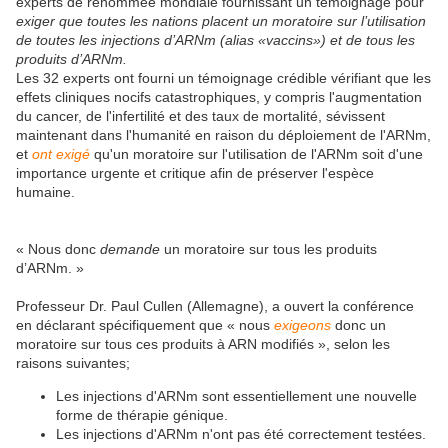
experts de renommée mondiale fournissant un témoignage pour
exiger que toutes les nations placent un moratoire sur l’utilisation
de toutes les injections d’ARNm (alias «vaccins») et de tous les
produits d’ARNm.
Les 32 experts ont fourni un témoignage crédible vérifiant que les
effets cliniques nocifs catastrophiques, y compris l'augmentation
du cancer, de l'infertilité et
des
taux
de
mortalité, sévissent
maintenant dans l'humanité en raison du déploiement
de
l'ARNm,
et
ont exigé
qu'un moratoire sur l'utilisation de l'ARNm soit d'une
importance urgente et critique afin de préserver l'espèce
humaine.
« Nous donc
demande
un moratoire sur tous les produits
d’ARNm. »
Professeur Dr. Paul Cullen (Allemagne), a ouvert la conférence
en déclarant spécifiquement que « nous
exigeons
donc
un
moratoire sur tous ces produits à ARN modifiés », selon les
raisons suivantes;
Les injections d'ARNm sont essentiellement une nouvelle
forme de thérapie génique.
Les injections d'ARNm n'ont pas été correctement testées.