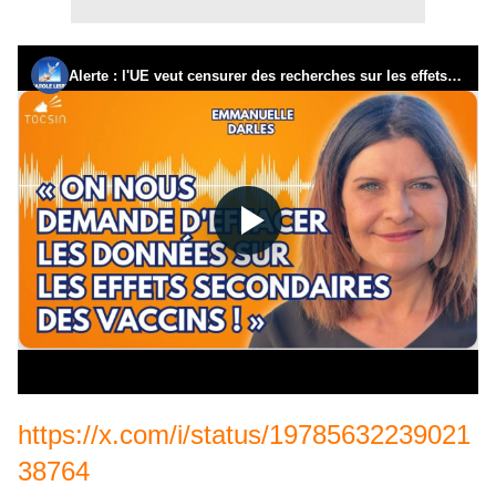
https://x.com/i/status/19785632239021
38764