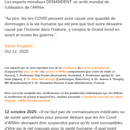
Les experts mondiaux DEMANDENT un arrêt mondial de
l'utilisation de l'ARNm
"Au pire, les tirs COVID peuvent avoir causé une quantité de
dommages à la vie humaine qui est pire que tout autre désastre
causé par l'homme dans l'histoire, y compris le Grand bond en
avant et toutes les guerres."
Karen Kingston
Oct 12, 2025
Les experts qui se sont exprimés lors de la
conférence
de
presse internationale
d’aujourd’hui
pour arrêter
les
vaccins à ARNm
comprennent (par ordre de vidéo ci-
dessus); 1. Professeur Gigi Foster (économiste, Australie), 2. Professeur agrégé Dr. Jun
Ueda (Japon), 3.
Dr. Peter McCullough
(Cardiologue, États-Unis), 4. Dr. Jeanne A. Rungby,
MD (Scandinavie) et 5. Dr. Alexandra Henrion Caude (Généticienne, France).
Pour une liste complète des conférenciers et des plateformes médiatiques qui ont diffusé
la conférence de presse d’aujourd’hui, veuillez consulter
la bande de sous-pile de James
Roguski - mRNA Moratorium Now!
12 octobre 2025:
«Il ne faut pas de connaissances médicales ou
de santé spécialisées pour pouvoir déduire que les tirs Covid
d'ARNm devraient être suspendus parce qu'ils sont susceptibles
d'être sur le net mauvais pour la santé humaine. À quel point