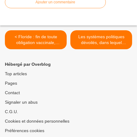
Ajouter un commentaire
< Floride : fin de toute
Les systèmes politiques
obligation vaccinale,
dévoilés, dans lequel
interdiction des
sommes nous, une
géoingénéries pour le
OLIGARCHIE >
temps chemtrails
Hébergé par Overblog
Top articles
Pages
Contact
Signaler un abus
C.G.U.
Cookies et données personnelles
Préférences cookies