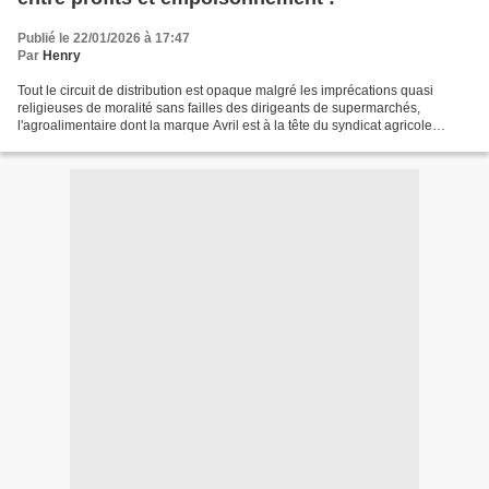
Publié le 22/01/2026 à 17:47
Par
Henry
Tout le circuit de distribution est opaque malgré les imprécations quasi
religieuses de moralité sans failles des dirigeants de supermarchés,
l'agroalimentaire dont la marque Avril est à la tête du syndicat agricole
FNSEA en la personne de Rousseau, agroalimentaire...