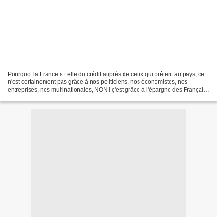
Pourquoi la France a t elle du crédit auprès de ceux qui prêtent au pays, ce
n'est certainement pas grâce à nos politiciens, nos économistes, nos
entreprises, nos multinationales, NON ! ç'est grâce à l'épargne des Français.
Et Macron a bien l'intention...