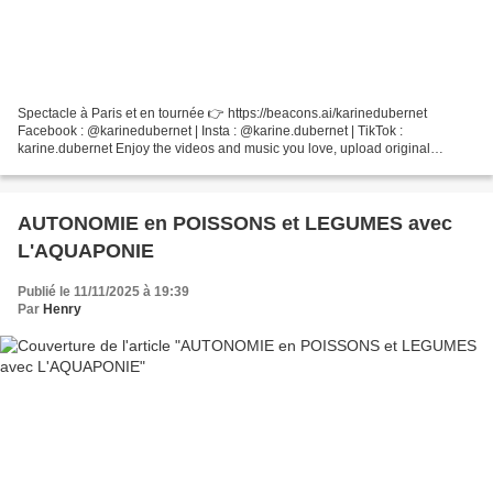
Spectacle à Paris et en tournée 👉 https://beacons.ai/karinedubernet
Facebook : @karinedubernet | Insta : @karine.dubernet | TikTok :
karine.dubernet Enjoy the videos and music you love, upload original
content, and share it all with friends, family, and...
AUTONOMIE en POISSONS et LEGUMES avec
L'AQUAPONIE
Publié le 11/11/2025 à 19:39
Par
Henry