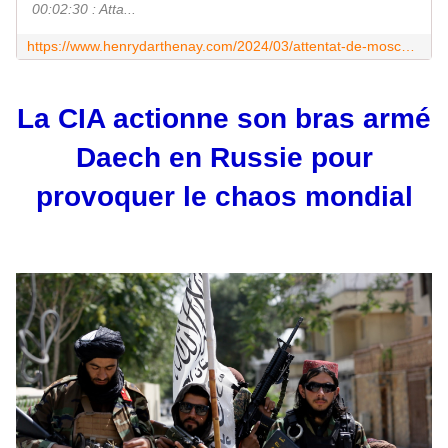
00:02:30 : Atta...
https://www.henrydarthenay.com/2024/03/attentat-de-moscou-jacques-baud-la-france-et-la-grande-bretagne-pourraient-etre-impliquees.html
La CIA actionne son bras armé
Daech en Russie pour
provoquer le chaos mondial