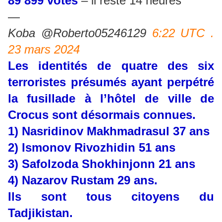
89 899 votes
– il reste 14 heures
—
Koba @Roberto05246129
6:22 UTC .
23 mars 2024
Les identités de quatre des six
terroristes présumés ayant perpétré
la fusillade à l’hôtel de ville de
Crocus sont désormais connues.
1) Nasridinov Makhmadrasul 37 ans
2) Ismonov Rivozhidin 51 ans
3) Safolzoda Shokhinjonn 21 ans
4) Nazarov Rustam 29 ans.
Ils sont tous citoyens du
Tadjikistan.