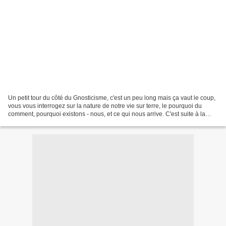
Un petit tour du côté du Gnosticisme, c'est un peu long mais ça vaut le coup,
vous vous interrogez sur la nature de notre vie sur terre, le pourquoi du
comment, pourquoi existons - nous, et ce qui nous arrive. C'est suite à la
découverte en 1945 en Egypte...