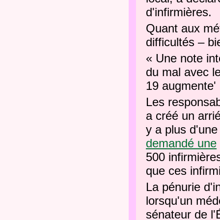
d'infirmières.
Quant aux mét
difficultés – 
« Une note int
du mal avec l
19 augmente'
Les responsab
a créé un arri
y a plus d'un
demandé une
500 infirmière
que ces infirm
La pénurie d'i
lorsqu'un méd
sénateur de l'