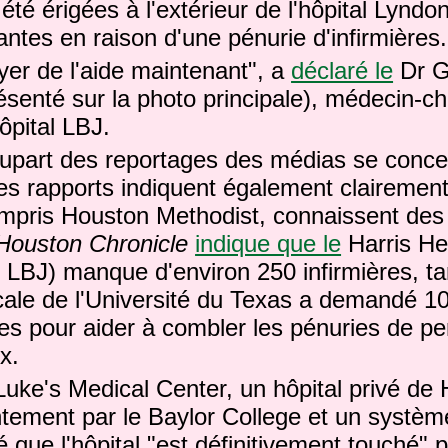
été érigées à l'extérieur de l'hôpital Lynd
ntes en raison d'une pénurie d'infirmières.
yer de l'aide maintenant", a
déclaré le
Dr G
ésenté sur la photo principale), médecin-ch
hôpital LBJ.
lupart des reportages des médias se conce
 les rapports indiquent également clairemen
mpris Houston Methodist, connaissent des d
Houston Chronicle
indique que le
Harris He
LBJ) manque d'environ 250 infirmières, ta
ale de l'Université du Texas a demandé 10
es pour aider à combler les pénuries de p
x.
Luke's Medical Center, un hôpital privé de
ntement par le Baylor College et un systèm
é que l'hôpital "est définitivement touché" 