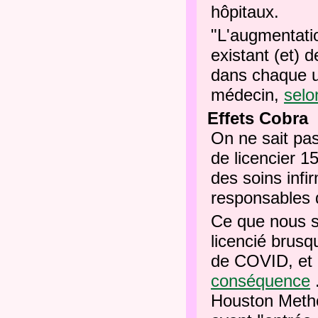
hôpitaux.
"L'augmentati
existant (et) d
dans chaque ur
médecin,
selo
Effets Cobra
On ne sait pa
de licencier 1
des soins infi
responsables d
Ce que nous s
licencié brus
de COVID, et 
conséquence
Houston Metho