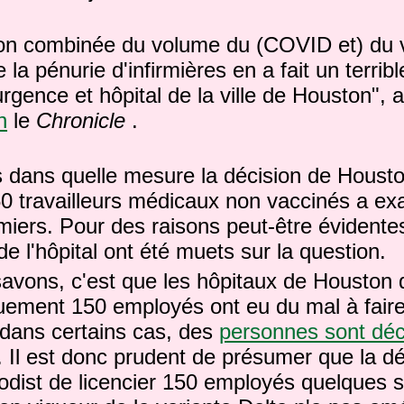
on combinée du volume du (COVID et) du
e la pénurie d'infirmières en a fait un terrib
gence et hôpital de la ville de Houston", a 
n
le
Chronicle
.
s dans quelle mesure la décision de Houst
50 travailleurs médicaux non vaccinés a exa
rmiers.
Pour des raisons peut-être évidentes
e l'hôpital ont été muets sur la question.
avons, c'est que les hôpitaux de Houston 
quement 150 employés ont eu du mal à faire
dans certains cas, des
personnes sont dé
.
Il est donc prudent de présumer que la dé
dist de licencier 150 employés quelques 