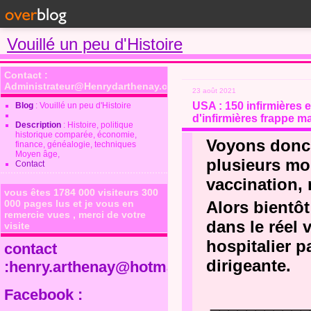
Vouillé un peu d'Histoire
Contact :
Administrateur@Henrydarthenay.com
23 août 2021
USA : 150 infirmières
Blog
: Vouillé un peu d'Histoire
d'infirmières frappe 
Description
: Histoire, politique
historique comparée, économie,
Voyons donc 
finance, généalogie, techniques
Moyen âge,
plusieurs mo
Contact
vaccination, 
vous êtes 1784 000 visiteurs 300
000 pages lus et je vous en
Alors bientô
remercie vues , merci de votre
dans le réel
visite
hospitalier p
contact
dirigeante.
:henry.arthenay@hotmail.fr
Facebook :
___________