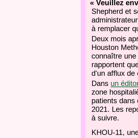
« Veuillez en
Shepherd et se
administrateur
à remplacer qu
Deux mois aprè
Houston Metho
connaître une
rapportent que
d'un afflux d
Dans
un éditor
zone hospital
patients dans 
2021. Les repo
à suivre.
KHOU-11, une s