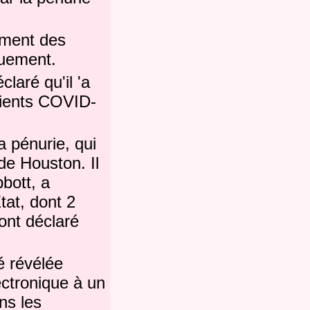
ement des
quement.
laré qu'il 'a
tients COVID-
 pénurie, qui
n de Houston.
Il
bott, a
État, dont 2
ont déclaré
é révélée
ctronique à un
ns les