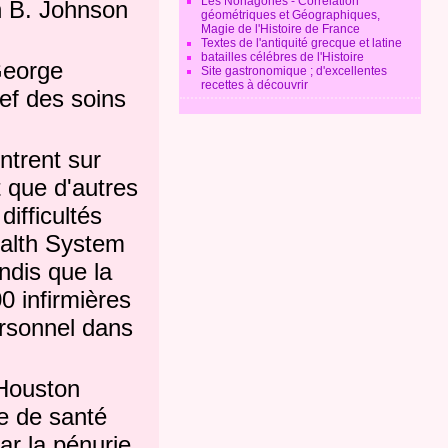
Les Nonagones - Corrélation
on B. Johnson
géométriques et Géographiques,
Magie de l'Histoire de France
Textes de l'antiquité grecque et latine
batailles célébres de l'Histoire
eorge
Site gastronomique ; d'excellentes
recettes à découvrir
ef des soins
ntrent sur
t que d'autres
ifficultés
alth System
ndis que la
0 infirmières
ersonnel dans
 Houston
e de santé
par la pénurie