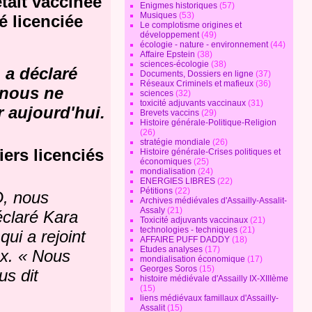
tait vaccinée
Enigmes historiques
(57)
Musiques
(53)
té licenciée
Le complotisme origines et
développement
(49)
écologie - nature - environnement
(44)
Affaire Epstein
(38)
sciences-écologie
(38)
 a déclaré
Documents, Dossiers en ligne
(37)
Réseaux Criminels et mafieux
(36)
 nous ne
sciences
(32)
toxicité adjuvants vaccinaux
(31)
r aujourd'hui.
Brevets vaccins
(29)
Histoire générale-Politique-Religion
(26)
stratégie mondiale
(26)
iers licenciés
Histoire générale-Crises politiques et
économiques
(25)
mondialisation
(24)
ENERGIES LIBRES
(22)
Pétitions
(22)
D, nous
Archives médiévales d'Assailly-Assalit-
Assaly
(21)
éclaré Kara
Toxicité adjuvants vaccinaux
(21)
technologies - techniques
(21)
ui a rejoint
AFFAIRE PUFF DADDY
(18)
Etudes analyses
(17)
ux.
« Nous
mondialisation économique
(17)
Georges Soros
(15)
us dit
histoire médiévale d'Assailly IX-XIIIème
(15)
liens médiévaux famillaux d'Assailly-
Assalit
(15)