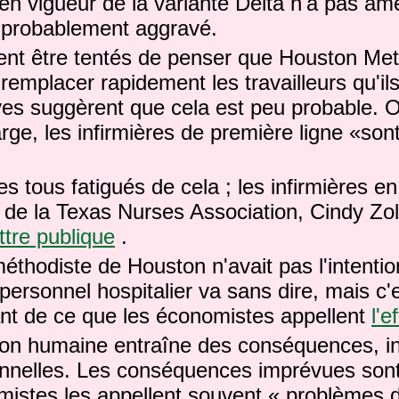
 en vigueur de la variante Delta n'a pas amé
'a probablement aggravé.
ent être tentés de penser que Houston Met
emplacer rapidement les travailleurs qu'il
ves suggèrent que cela est peu probable.
O
arge, les infirmières de première ligne «son
 tous fatigués de cela ;
les infirmières e
e la Texas Nurses Association, Cindy Zol
ttre publique
.
méthodiste de Houston n'avait pas l'intenti
personnel hospitalier va sans dire, mais c'
ant de ce que les économistes appellent
l'e
on humaine entraîne des conséquences, in
onnelles.
Les conséquences imprévues sont
mistes les appellent souvent « problèmes 