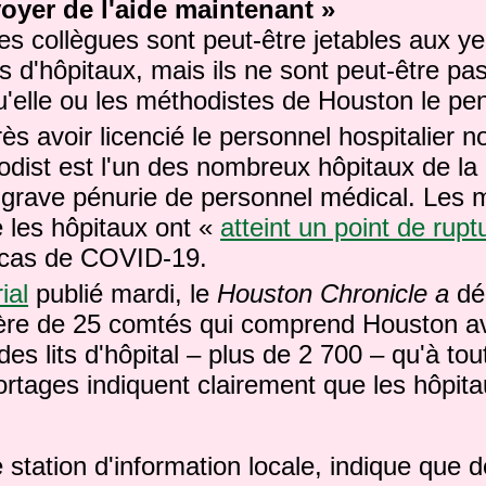
voyer de l'aide maintenant »
s collègues sont peut-être jetables aux y
s d'hôpitaux, mais ils ne sont peut-être pas
'elle ou les méthodistes de Houston le pen
s avoir licencié le personnel hospitalier n
dist est l'un des nombreux hôpitaux de la 
 grave pénurie de personnel médical.
Les 
 les hôpitaux ont «
atteint un point de rupt
e cas de COVID-19.
ial
publié mardi, le
Houston Chronicle a
déc
ière de 25 comtés qui comprend Houston av
des lits d'hôpital – plus de 2 700 – qu'à t
rtages indiquent clairement que les hôpit
tation d'information locale, indique que d