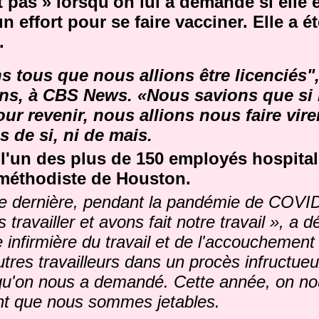
pas » lorsqu'on lui a demandé si elle é
un effort pour se faire vacciner.
Elle a é
.
 tous que nous allions être licenciés",
ans, à CBS News.
«Nous savions que si
our revenir, nous allions nous faire vire
as de si, ni de mais.
 l'un des plus de 150 employés hospital
l méthodiste de Houston.
ée dernière, pendant la pandémie de COVI
ravailler et avons fait notre travail », a d
infirmière du travail et de l'accouchement q
utres travailleurs dans un procès infructue
 qu'on nous a demandé.
Cette année, on no
nt que nous sommes jetables.