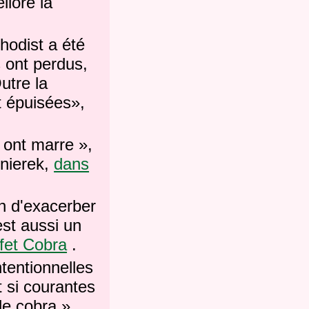
lioré la
hodist a été
s ont perdus,
utre la
t épuisées»,
n ont marre »,
nierek,
dans
on d'exacerber
est aussi un
ffet Cobra
.
tentionnelles
 si courantes
de cobra »,