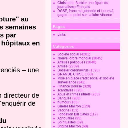
Christophe Barbier une figure du
journalisme Français
DGSE, franc-maçonnerie et tueurs à
gages : le point sur l’affaire Athanor
pture" au
es semaines
Pages
s par
Links
 hôpitaux en
Catégories
Societe social
(4201)
Nouvel ordre mondial
(3845)
Affaires politiques
(3840)
Armée
(2739)
Dossier coronavirus
(1393)
GRANDE CRISE
(350)
Mise en place crédit social et societe
surveillance
(342)
Finance Bourse
(328)
scandales
(328)
n directeur de
Abus et crimes rituels
(233)
Banques
(208)
s'enquérir de
humour
(185)
Guerre Macron
(120)
Vaccins
(113)
Fondation Bill Gates
(112)
Agriculture
(95)
du
Spiritualités
(69)
Brigitte Macron
(68)