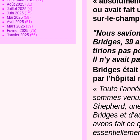
« absolument 
Septembre 2025
(22)
Août 2025
(31)
ou avait fait 
Juillet 2025
(4)
Juin 2025
(15)
sur-le-champ
Mai 2025
(59)
Avril 2025
(51)
Mars 2025
(39)
Février 2025
(75)
"Nous savions
Janvier 2025
(56)
Bridges, 39 
tirions pas p
Il n'y avait p
Bridges était
par l'hôpita
« Toute l'ann
sommes venus t
Shepherd, une 
Bridges et d'a
avons fait ce
essentielleme