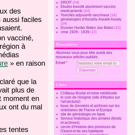
DROIT
(14)
Etudes toxicité aluminium vaccins
eux des
medicaments
(14)
Toxicités adjuvants vaccinaux
(14)
 aussi faciles
généalogies d'Assailly-Assalit-Assaly
(14)
saient.
Dossier Hunter Biden Joe Biden
(13)
crise 1929 - 1939
(13)
on vacciné,
Newsletter
région à
médias
Abonnez-vous pour être averti des
nouveaux articles publiés.
ure
» en raison
Email
laré que la
Liens
ait plus de
Château féodal et ruine médiévale
out moment en
le coin de l'énigme (site d'études sur
l'art pictural)
aux ont du mal
base de données et archives sur les
nobiliaires de France et Europe
site de généalogie en ligne
Service historique des armées (fonds
et archives)
cercle d'Histoire des provinces de
es tentes
l'Ouest et de ses habitants