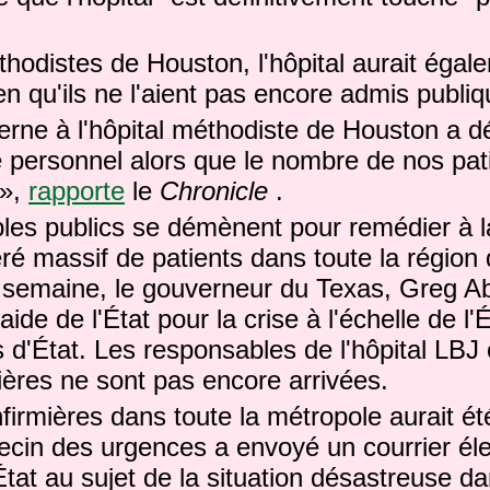
hodistes de Houston, l'hôpital aurait égal
bien qu'ils ne l'aient pas encore admis publi
erne à l'hôpital méthodiste de Houston a déc
e personnel alors que le nombre de nos pa
 »,
rapporte
le
Chronicle
.
les publics se démènent pour remédier à la
éré massif de patients dans toute la régio
e semaine, le gouverneur du Texas, Greg Ab
aide de l'État pour la crise à l'échelle de l'
s d'État.
Les responsables de l'hôpital LBJ 
ières ne sont pas encore arrivées.
nfirmières dans toute la métropole aurait ét
ecin des urgences a envoyé un courrier éle
État au sujet de la situation désastreuse da