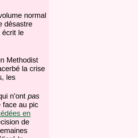
 volume normal
le désastre
écrit le
on Methodist
cerbé la crise
, les
qui n'ont
pas
 face au pic
cédées en
cision de
semaines