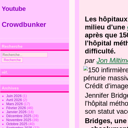
Youtube
Les hôpitaux
Crowdbunker
milieu d'une
après que 150
l'hôpital mé
Recherche
difficulté.
par
Jon Miltim
réf.
Crédit d'imag
Archives
Jennifer Bridg
Juin 2026
(1)
Avril 2026
(2)
l'hôpital méth
Mars 2026
(17)
Février 2026
(46)
son statut vac
Janvier 2026
(18)
Décembre 2025
(28)
Bridges, une
Novembre 2025
(39)
Octobre 2025
(40)