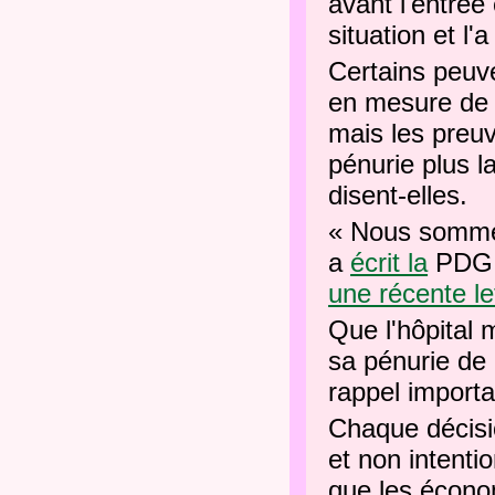
avant l'entrée
situation et l
Certains peuv
en mesure de r
mais les preu
pénurie plus l
disent-elles.
« Nous sommes
a
écrit la
PDG d
une récente le
Que l'hôpital 
sa pénurie de 
rappel import
Chaque décisi
et non intenti
que les écono