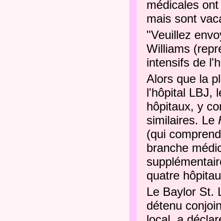
médicales ont 
mais sont vaca
"Veuillez envo
Williams (repr
intensifs de l'
Alors que la p
l'hôpital LBJ,
hôpitaux, y co
similaires.
Le
(qui comprend 
branche médic
supplémentair
quatre hôpitau
Le Baylor St. 
détenu conjoi
local, a déclar