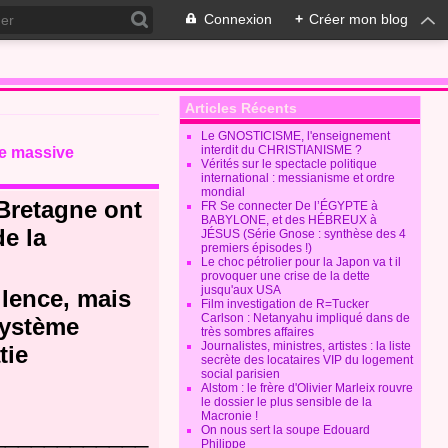
Connexion
+
Créer mon blog
Articles Récents
Le GNOSTICISME, l'enseignement
interdit du CHRISTIANISME ?
ie massive
Vérités sur le spectacle politique
international : messianisme et ordre
mondial
 Bretagne ont
FR Se connecter De l’ÉGYPTE à
BABYLONE, et des HÉBREUX à
e la
JÉSUS (Série Gnose : synthèse des 4
premiers épisodes !)
Le choc pétrolier pour la Japon va t il
provoquer une crise de la dette
jusqu'aux USA
ilence, mais
Film investigation de R=Tucker
Carlson : Netanyahu impliqué dans de
système
très sombres affaires
Journalistes, ministres, artistes : la liste
tie
secrète des locataires VIP du logement
social parisien
Alstom : le frère d'Olivier Marleix rouvre
le dossier le plus sensible de la
Macronie !
____________
On nous sert la soupe Edouard
Philippe