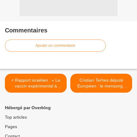
Commentaires
Ajouter un commentaire
< Rapport israélien : « Le
Cristian Terhes député
vaccin expérimental à
Européen : le mensonge
ARNm de Pfizer a tué «
des vaccins covid ! Virginie
environ 40 fois plus de
Joron les nouvelles
personnes (âgées) que la
commandes de vaccins >
Hébergé par Overblog
maladie elle-même n’aurait
tué » au cours d’une
Top articles
récente période de
Pages
vaccination de cinq
semaines »
Contact