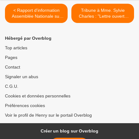
< Rapport d'information
Tribune à Mme. Sylvie
Assemblée Nationale sur
Charles : "Lettre ouverte
l'implantation des
aux citoyennes, citoyens,
entreprises Françaises en
sénateurs, députés et
Russie 2003
maires" >
Hébergé par Overblog
Top articles
Pages
Contact
Signaler un abus
C.G.U.
Cookies et données personnelles
Préférences cookies
Voir le profil de Henry sur le portail Overblog
Créer un blog sur Overblog