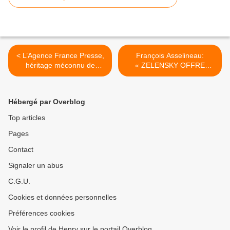
< L’Agence France Presse,
François Asselineau:
héritage méconnu de
« ZELENSKY OFFRE
l’Occupation nazie
L’UKRAINE À BLACKROCK
! >
Hébergé par Overblog
Top articles
Pages
Contact
Signaler un abus
C.G.U.
Cookies et données personnelles
Préférences cookies
Voir le profil de Henry sur le portail Overblog