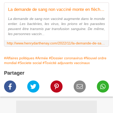
La demande de sang non vacciné monte en flèche dans le monde - Vouillé un peu d'Histoire
La demande de sang non vacciné augmente dans le monde
entier. Les bactéries, les virus, les prions et les parasites
peuvent être transmis par transfusion sanguine. De même,
les personnes vaccin...
http://www.henrydarthenay.com/2022/11/la-demande-de-sang-non-vaccine-monte-en-fleche-dans-le-monde.html
#Affaires politiques
#Armée
#Dossier coronavirus
#Nouvel ordre
mondial
#Societe social
#Toxicité adjuvants vaccinaux
Partager