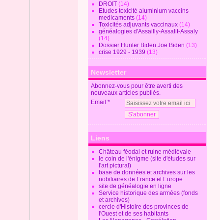
DROIT
(14)
Etudes toxicité aluminium vaccins
medicaments
(14)
Toxicités adjuvants vaccinaux
(14)
généalogies d'Assailly-Assalit-Assaly
(14)
Dossier Hunter Biden Joe Biden
(13)
crise 1929 - 1939
(13)
Newsletter
Abonnez-vous pour être averti des
nouveaux articles publiés.
Email
Liens
Château féodal et ruine médiévale
le coin de l'énigme (site d'études sur
l'art pictural)
base de données et archives sur les
nobiliaires de France et Europe
site de généalogie en ligne
Service historique des armées (fonds
et archives)
cercle d'Histoire des provinces de
l'Ouest et de ses habitants