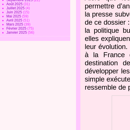
Septembre 2025
(22)
Août 2025
(31)
permettre d’a
Juillet 2025
(4)
Juin 2025
(15)
la presse subv
Mai 2025
(59)
Avril 2025
(51)
de ce dossier
Mars 2025
(39)
Février 2025
(75)
la politique 
Janvier 2025
(56)
elles explique
leur évolution.
à la France 
destination d
développer les
simple exécute
ressemble de p