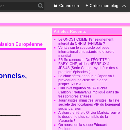
Connexion
+
Créer mon blog
Articles Récents
Le GNOSTICISME, l'enseignement
interdit du CHRISTIANISME ?
ommission Européenne
Vérités sur le spectacle politique
international : messianisme et ordre
mondial
FR Se connecter De l’ÉGYPTE à
BABYLONE, et des HÉBREUX à
JÉSUS (Série Gnose : synthèse des 4
premiers épisodes !)
ionnels»,
Le choc pétrolier pour la Japon va t il
provoquer une crise de la dette
jusqu'aux USA
Film investigation de R=Tucker
Carlson : Netanyahu impliqué dans de
très sombres affaires
Journalistes, ministres, artistes : la liste
secrète des locataires VIP du logement
social parisien
______
Alstom : le frère d'Olivier Marleix rouvre
le dossier le plus sensible de la
Macronie !
On nous sert la soupe Edouard
Philippe