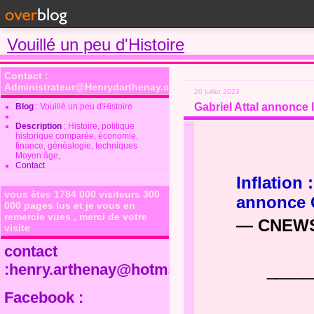
Vouillé un peu d'Histoire
Contact :
Administrateur@Henrydarthenay.com
20 juillet 2023
Gabriel Attal annonce 
Blog
: Vouillé un peu d'Histoire
Description
: Histoire, politique
historique comparée, économie,
finance, généalogie, techniques
Moyen âge,
Contact
Inflation
vous êtes 1784 000 visiteurs 300
annonce G
000 pages lus et je vous en
remercie vues , merci de votre
— CNEW
visite
contact
:henry.arthenay@hotmail.fr
_____
Facebook :