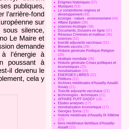
Enigmes historiques
(57)
ses publiques,
Musiques
(53)
Le complotisme origines et
 l’arrière-fond
développement
(49)
écologie - nature - environnement
(44)
Européenne sur
Affaire Epstein
(38)
sciences-écologie
(38)
 sous silence,
Documents, Dossiers en ligne
(37)
Réseaux Criminels et mafieux
(36)
uno Le Maire et
sciences
(32)
toxicité adjuvants vaccinaux
(31)
ission demande
Brevets vaccins
(29)
Histoire générale-Politique-Religion
à l’énergie à
(26)
stratégie mondiale
(26)
 en poussant à
Histoire générale-Crises politiques et
économiques
(25)
st-il devenu le
mondialisation
(24)
ENERGIES LIBRES
(22)
blement, cela y
Pétitions
(22)
Archives médiévales d'Assailly-Assalit-
Assaly
(21)
Toxicité adjuvants vaccinaux
(21)
technologies - techniques
(21)
AFFAIRE PUFF DADDY
(18)
Etudes analyses
(17)
mondialisation économique
(17)
Georges Soros
(15)
histoire médiévale d'Assailly IX-XIIIème
(15)
liens médiévaux famillaux d'Assailly-
Assalit
(15)