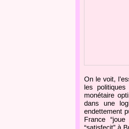
On le voit, l’e
les politique
monétaire opti
dans une log
endettement pu
France “joue
“satisfecit” à 