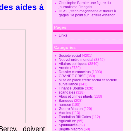
Christophe Barbier une figure du
des aides à
journalisme Français
DGSE, franc-maçonnerie et tueurs à
gages : le point sur l’affaire Athanor
Pages
Links
Catégories
Societe social
(4201)
Nouvel ordre mondial
(3845)
Affaires politiques
(3840)
Armée
(2739)
Dossier coronavirus
(1393)
GRANDE CRISE
(350)
Mise en place crédit social et societe
surveillance
(342)
Finance Bourse
(328)
scandales
(328)
Abus et crimes rituels
(233)
Banques
(208)
humour
(185)
Guerre Macron
(120)
Vaccins
(113)
Fondation Bill Gates
(112)
Agriculture
(95)
Spiritualités
(69)
ercy, doivent
Brigitte Macron
(68)