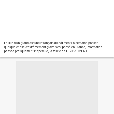
Faillite d'un grand assureur français du bâtiment La semaine passée
quelque chose d'extrêmement grave s'est passé en France, information
passée pratiquement inaperçue, la faillite de CGI BATIMENT
ASSURANCES, qui se présentait toujours comme "le No1 de...