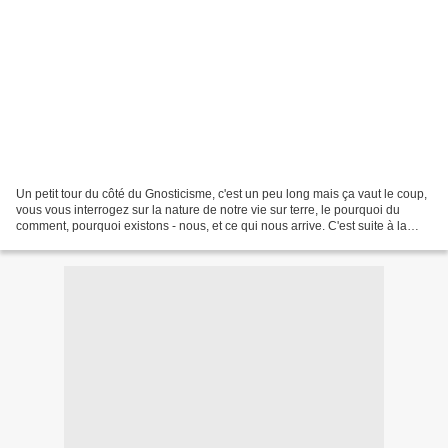
Un petit tour du côté du Gnosticisme, c'est un peu long mais ça vaut le coup,
vous vous interrogez sur la nature de notre vie sur terre, le pourquoi du
comment, pourquoi existons - nous, et ce qui nous arrive. C'est suite à la
découverte en 1945 en Egypte...