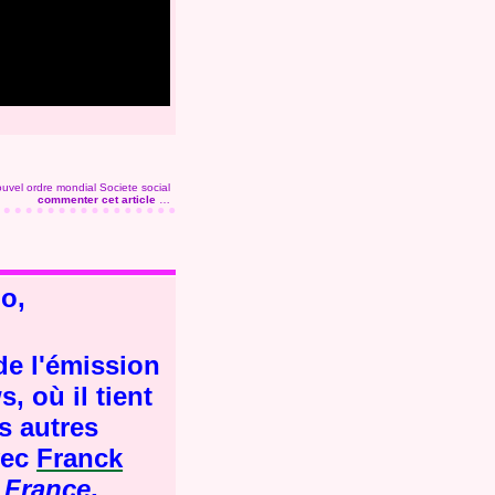
uvel ordre mondial
Societe social
commenter cet article
…
io,
de l'émission
, où il tient
es autres
avec
Franck
e France
,