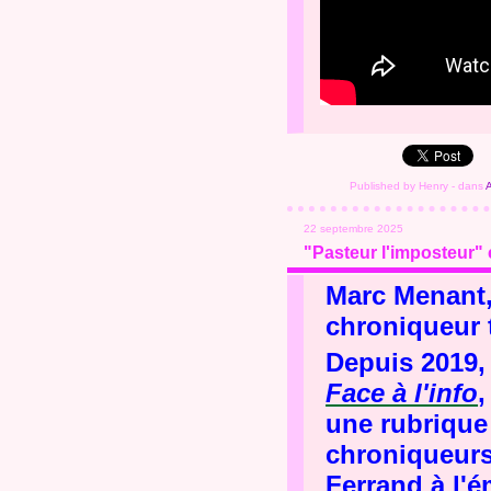
Published by Henry
-
dans
A
22 septembre 2025
"Pasteur l'imposteur" 
Marc Menant, 
chroniqueur 
Depuis 2019, 
Face à l'info
,
une rubrique 
chroniqueurs
Ferrand
à l'é