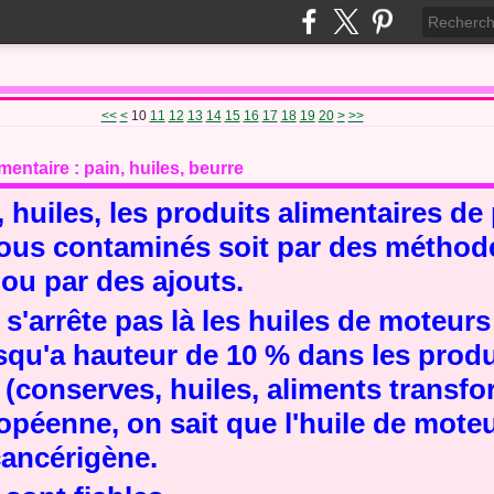
30
<<
<
10
11
12
13
14
15
16
17
18
19
20
>
>>
ntaire : pain, huiles, beurre
, huiles, les produits alimentaires de
tous contaminés soit par des méthod
 ou par des ajouts.
 s'arrête pas là les huiles de moteur
squ'a hauteur de 10 % dans les produ
 (conserves, huiles, aliments transfo
péenne, on sait que l'huile de moteu
ancérigène.