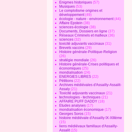
Enigmes historiques
(57)
Musiques
(53)
Le complotisme origines et
développement
(49)
écologie - nature - environnement
(44)
Affaire Epstein
(38)
sciences-écologie
(38)
Documents, Dossiers en ligne
(37)
Réseaux Criminels et mafieux
(36)
sciences
(32)
toxicité adjuvants vaccinaux
(31)
Brevets vaccins
(29)
Histoire générale-Politique-Religion
(26)
stratégie mondiale
(26)
Histoire générale-Crises politiques et
économiques
(25)
mondialisation
(24)
ENERGIES LIBRES
(22)
Pétitions
(22)
Archives médiévales d'Assailly-Assalit-
Assaly
(21)
Toxicité adjuvants vaccinaux
(21)
technologies - techniques
(21)
AFFAIRE PUFF DADDY
(18)
Etudes analyses
(17)
mondialisation économique
(17)
Georges Soros
(15)
histoire médiévale d'Assailly IX-XIIIème
(15)
liens médiévaux famillaux d'Assailly-
Assalit
(15)