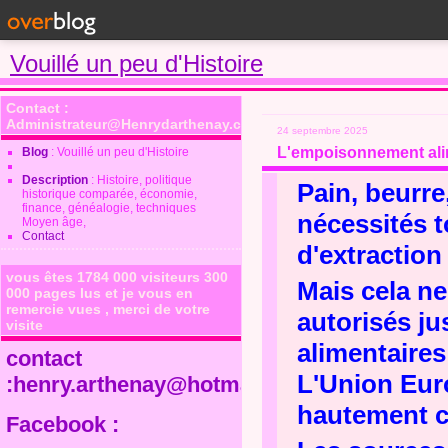
Vouillé un peu d'Histoire
Contact :
Administrateur@Henrydarthenay.com
24 septembre 2025
L'empoisonnement alime
Blog
: Vouillé un peu d'Histoire
Description
: Histoire, politique
Pain, beurre
historique comparée, économie,
finance, généalogie, techniques
nécessités 
Moyen âge,
Contact
d'extraction
vous êtes 1784 000 visiteurs 300
Mais cela ne
000 pages lus et je vous en
remercie vues , merci de votre
autorisés ju
visite
alimentaires
contact
L'Union Euro
:henry.arthenay@hotmail.fr
hautement c
Facebook :