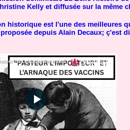
ristine Kelly et diffusée sur la même 
n historique est l'une des meilleures q
t proposée depuis Alain Decaux; ç'est di