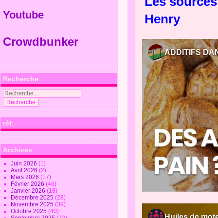
Les sources 
Youtube
Henry
Crowdbunker
Recherche
réf.
Archives
Juin 2026
(1)
Avril 2026
(2)
Mars 2026
(17)
Février 2026
(46)
Janvier 2026
(18)
Décembre 2025
(28)
Novembre 2025
(39)
Octobre 2025
(40)