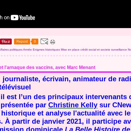
Repost
0
ffaires politiques
Armée
Enigmes historiques
Mise en place crédit social et societe surveillance
No
et l'arnaque des vaccins, avec Marc Menant
journaliste, écrivain, animateur de rad
télévisuel
il est l’un des principaux intervenants 
 présentée par
Christine Kelly
sur CNews
historique et analyse l'actualité avec l
. À partir de
janvier 2021
, il participe 
mission dominicale
La Belle Histoire d