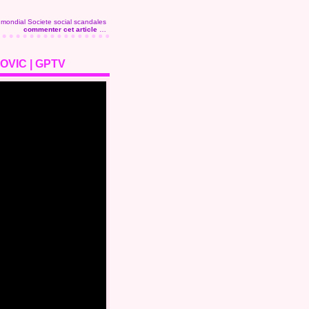
 mondial
Societe social
scandales
commenter cet article
…
VIC | GPTV