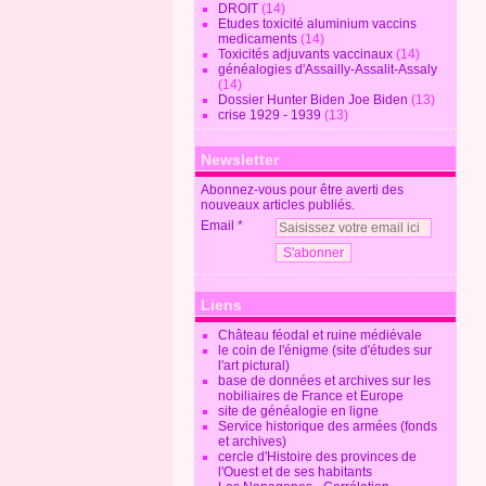
DROIT
(14)
Etudes toxicité aluminium vaccins
medicaments
(14)
Toxicités adjuvants vaccinaux
(14)
généalogies d'Assailly-Assalit-Assaly
(14)
Dossier Hunter Biden Joe Biden
(13)
crise 1929 - 1939
(13)
Newsletter
Abonnez-vous pour être averti des
nouveaux articles publiés.
Email
Liens
Château féodal et ruine médiévale
le coin de l'énigme (site d'études sur
l'art pictural)
base de données et archives sur les
nobiliaires de France et Europe
site de généalogie en ligne
Service historique des armées (fonds
et archives)
cercle d'Histoire des provinces de
l'Ouest et de ses habitants