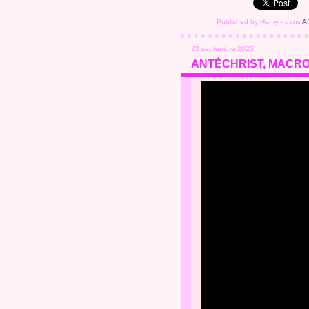
Published by Henry
-
dans
Af
23 septembre 2025
ANTÉCHRIST, MACRO