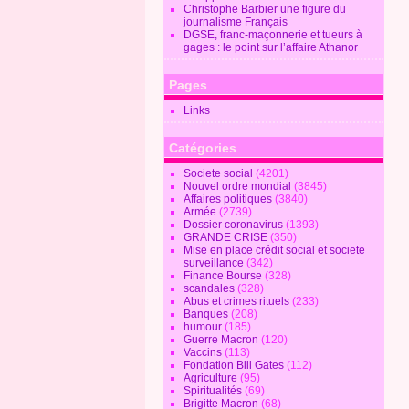
Christophe Barbier une figure du
journalisme Français
DGSE, franc-maçonnerie et tueurs à
gages : le point sur l’affaire Athanor
Pages
Links
Catégories
Societe social
(4201)
Nouvel ordre mondial
(3845)
Affaires politiques
(3840)
Armée
(2739)
Dossier coronavirus
(1393)
GRANDE CRISE
(350)
Mise en place crédit social et societe
surveillance
(342)
Finance Bourse
(328)
scandales
(328)
Abus et crimes rituels
(233)
Banques
(208)
humour
(185)
Guerre Macron
(120)
Vaccins
(113)
Fondation Bill Gates
(112)
Agriculture
(95)
Spiritualités
(69)
Brigitte Macron
(68)