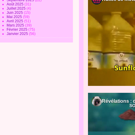
Septembre 2025
(22)
Août 2025
(31)
Juillet 2025
(4)
Juin 2025
(15)
Mai 2025
(59)
Avril 2025
(51)
Mars 2025
(39)
Février 2025
(75)
Janvier 2025
(56)