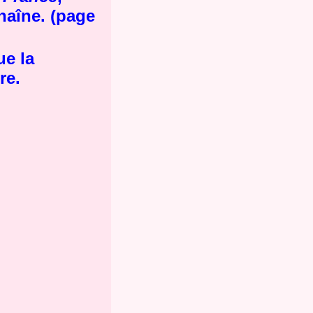
chaîne
. (page
ue la
re.