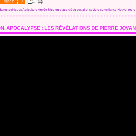
Repost
0
faires politiques
Agriculture
Armée
Mise en place crédit social et societe surveillance
Nouvel ordre
N, APOCALYPSE : LES RÉVÉLATIONS DE PIERRE JOVANO