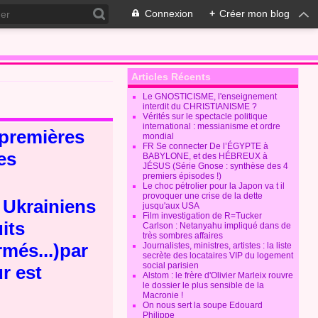
Connexion
+
Créer mon blog
Articles Récents
Le GNOSTICISME, l'enseignement
interdit du CHRISTIANISME ?
Vérités sur le spectacle politique
international : messianisme et ordre
 premières
mondial
FR Se connecter De l’ÉGYPTE à
es
BABYLONE, et des HÉBREUX à
JÉSUS (Série Gnose : synthèse des 4
premiers épisodes !)
Le choc pétrolier pour la Japon va t il
provoquer une crise de la dette
s Ukrainiens
jusqu'aux USA
Film investigation de R=Tucker
its
Carlson : Netanyahu impliqué dans de
très sombres affaires
rmés...)par
Journalistes, ministres, artistes : la liste
secrète des locataires VIP du logement
social parisien
r est
Alstom : le frère d'Olivier Marleix rouvre
le dossier le plus sensible de la
Macronie !
On nous sert la soupe Edouard
Philippe