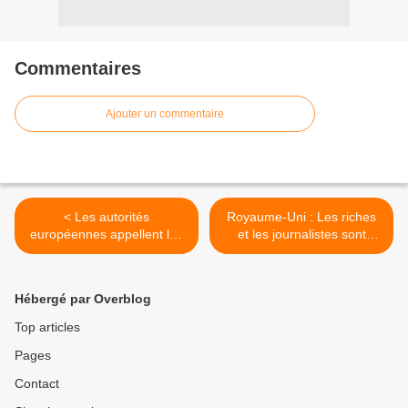
Commentaires
Ajouter un commentaire
< Les autorités
Royaume-Uni : Les riches
européennes appellent les
et les journalistes sont
banques à se préparer au
dispensés de la
pire
quarantaine COVID >
Hébergé par Overblog
Top articles
Pages
Contact