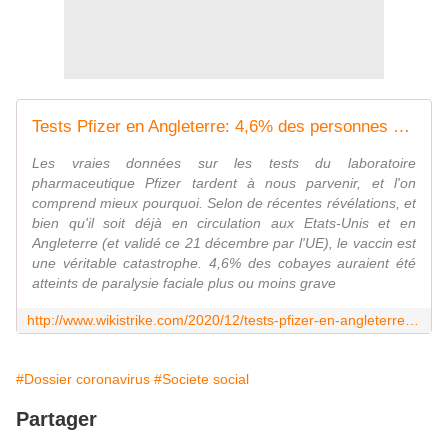
Tests Pfizer en Angleterre: 4,6% des personnes atteintes de paralysies faciales très graves et d'atteintes ganglionnaires
Les vraies données sur les tests du laboratoire
pharmaceutique Pfizer tardent à nous parvenir, et l'on
comprend mieux pourquoi. Selon de récentes révélations, et
bien qu'il soit déjà en circulation aux Etats-Unis et en
Angleterre (et validé ce 21 décembre par l'UE), le vaccin est
une véritable catastrophe. 4,6% des cobayes auraient été
atteints de paralysie faciale plus ou moins grave
http://www.wikistrike.com/2020/12/tests-pfizer-en-angleterre-4-6-des-personnes-atteintes-de-paralysies-faciales-tres-graves-et-d-atteintes-ganglionnaires.html
#Dossier coronavirus
#Societe social
Partager