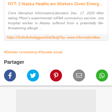
NYT: 2 Alaska Healthcare Workers Given Emergency Treatment After Taking Pfizer's COVID-19 Vaccine
Chris Menahan InformationLiberation Dec. 17, 2020 After
taking Pfizer's experimental mRNA coronavirus vaccine, one
hospital worker in Alaska suffered from a potentially life-
threatening allergic ...
https://3o4iu6ohebggazx6ok3bajl7by--www-informationliberation-com.translate.goog/?id=61957
#Dossier coronavirus
#Societe social
Partager