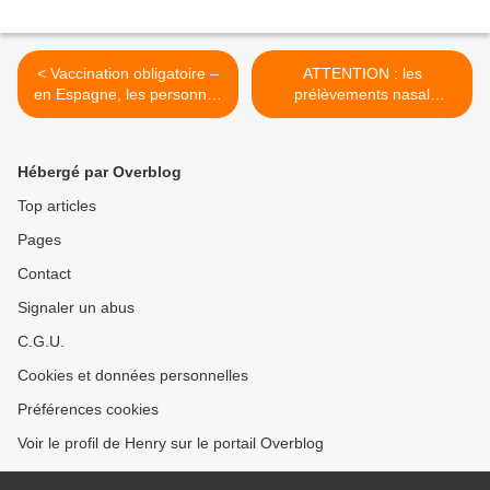
< Vaccination obligatoire –
ATTENTION : les
en Espagne, les personnes
prélèvements nasal
qui refusent le vaccin anti-
peuvent s'avérer dangereux
Covid seront fichées par
>
l’État
Hébergé par Overblog
Top articles
Pages
Contact
Signaler un abus
C.G.U.
Cookies et données personnelles
Préférences cookies
Voir le profil de Henry sur le portail Overblog