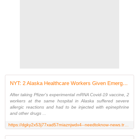
NYT: 2 Alaska Healthcare Workers Given Emergency Treatment After Taking Pfizer's COVID-19 Vaccine
After taking Pfizer's experimental mRNA Covid-19 vaccine, 2
workers at the same hospital in Alaska suffered severe
allergic reactions and had to be injected with epinephrine
and other drugs ...
https://dgky2x53j77xad57miaznjwdx4--needtoknow-news.translate.goog/2020/12/nyt-2-alaska-healthcare-workers-given-emergency-treatment-after-taking-pfizers-covid-19-vaccine/