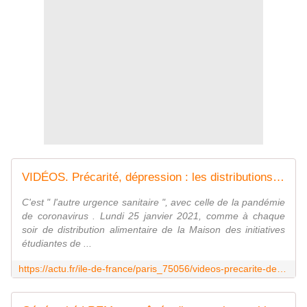
VIDÉOS. Précarité, dépression : les distributions alimentaires pour étudiants prises d'assaut à Paris
C'est " l'autre urgence sanitaire ", avec celle de la pandémie
de coronavirus . Lundi 25 janvier 2021, comme à chaque
soir de distribution alimentaire de la Maison des initiatives
étudiantes de ...
https://actu.fr/ile-de-france/paris_75056/videos-precarite-depression-les-distributions-alimentaires-pour-etudiants-sont-bondees-a-paris_38973976.html