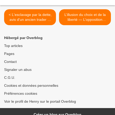
< L'esclavage par la dette,
L’illusion du choix et de la
avis d'un ancien trader et
liberté — L’opposition
études historiques
contrôlée est un
mouvement de protestation
dirigé par des agents du
Hébergé par Overblog
gouvernement >
Top articles
Pages
Contact
Signaler un abus
C.G.U.
Cookies et données personnelles
Préférences cookies
Voir le profil de Henry sur le portail Overblog
Créer un blog sur Overblog