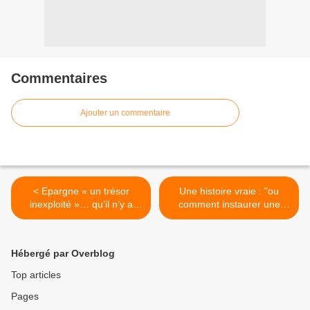
Commentaires
Ajouter un commentaire
< Epargne « un trésor
Une histoire vraie : "ou
inexploité »… qu’il n’y a
comment instaurer une
qu’à vous voler !
dictature par la
manipulation en Université
en une semaine" >
Hébergé par Overblog
Top articles
Pages