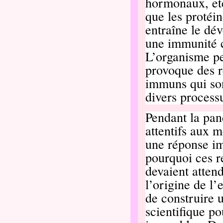
hormonaux
, e
que les protéin
entraîne le dé
une immunité c
L’organisme peu
provoque des r
immuns qui son
divers process
Pendant la pan
attentifs aux 
une réponse im
pourquoi ces r
devaient atten
l’origine de l
de construire 
scientifique p