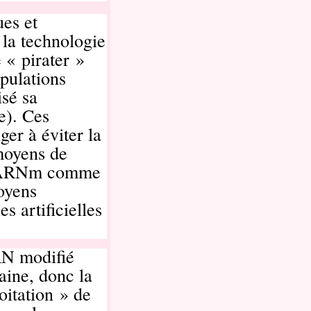
ues et
 la technologie
 « pirater »
pulations
sé sa
e). Ces
er à éviter la
moyens de
t l’ARNm comme
moyens
s artificielles
ARN modifié
aine, donc la
oitation » de