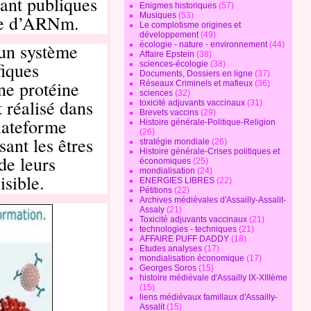
ant publiques
Enigmes historiques
(57)
Musiques
(53)
rme d’ARNm.
Le complotisme origines et
développement
(49)
écologie - nature - environnement
(44)
 un système
Affaire Epstein
(38)
fiques
sciences-écologie
(38)
Documents, Dossiers en ligne
(37)
ne protéine
Réseaux Criminels et mafieux
(36)
sciences
(32)
 réalisé dans
toxicité adjuvants vaccinaux
(31)
Brevets vaccins
(29)
plateforme
Histoire générale-Politique-Religion
(26)
nt les êtres
stratégie mondiale
(26)
Histoire générale-Crises politiques et
de leurs
économiques
(25)
mondialisation
(24)
isible.
ENERGIES LIBRES
(22)
Pétitions
(22)
Archives médiévales d'Assailly-Assalit-
Assaly
(21)
Toxicité adjuvants vaccinaux
(21)
technologies - techniques
(21)
AFFAIRE PUFF DADDY
(18)
Etudes analyses
(17)
mondialisation économique
(17)
Georges Soros
(15)
histoire médiévale d'Assailly IX-XIIIème
(15)
liens médiévaux famillaux d'Assailly-
Assalit
(15)