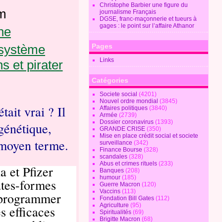
Christophe Barbier une figure du
am
journalisme Français
DGSE, franc-maçonnerie et tueurs à
gages : le point sur l’affaire Athanor
he
Pages
Links
Catégories
Societe social
(4201)
Nouvel ordre mondial
(3845)
tait vrai ? Il
Affaires politiques
(3840)
Armée
(2739)
Dossier coronavirus
(1393)
 génétique,
GRANDE CRISE
(350)
Mise en place crédit social et societe
u moyen terme.
surveillance
(342)
Finance Bourse
(328)
scandales
(328)
Abus et crimes rituels
(233)
 et Pfizer
Banques
(208)
humour
(185)
ates-formes
Guerre Macron
(120)
Vaccins
(113)
programmer
Fondation Bill Gates
(112)
Agriculture
(95)
s efficaces
Spiritualités
(69)
Brigitte Macron
(68)