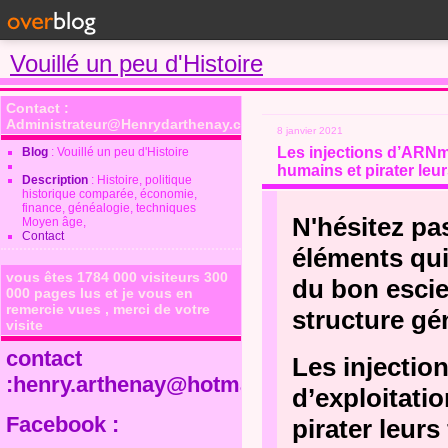
Vouillé un peu d'Histoire
Contact :
Administrateur@Henrydarthenay.com
8 janvier 2021
Les injections d’ARNm
Blog
: Vouillé un peu d'Histoire
humains et pirater leu
Description
: Histoire, politique
historique comparée, économie,
finance, généalogie, techniques
N'hésitez pa
Moyen âge,
Contact
éléments qui
vous êtes 1784 000 visiteurs 300
du bon escie
000 pages lus et je vous en
remercie vues , merci de votre
structure gé
visite
contact
Les injecti
:henry.arthenay@hotmail.fr
d’exploitati
Facebook :
pirater leur