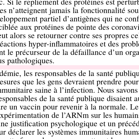
tc. Si le repliement des protéines est perturb
es n’atteignent jamais la fonctionnalité sou
veloppement partiel d’antigènes qui ne con
iblée aux protéines de pointe des coronavi
t alors se retourner contre ses propres cel
éactions hyper-inflammatoires et des prob
t le précurseur de la défaillance d’un org
us pathologiques.
démie, les responsables de la santé publiqu
mesures que les gens devraient prendre pou
munitaire saine à l’infection. Nous savon
esponsables de la santé publique disaient a
dre un vaccin pour revenir à la normale. L
’expérimentation de l’ARNm sur les humains
une justification psychologique et un précé
our déclarer les systèmes immunitaires hum