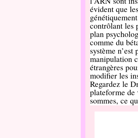
l’ARN sont ins
évident que le
génétiquement 
contrôlant les 
plan psycholog
comme du bétai
système n’est
manipulation c
étrangères pou
modifier les i
Regardez le D
plateforme de 
sommes, ce qu