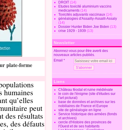
DROIT
(14)
Etudes toxicité aluminium vaccins
medicaments
(14)
Toxicités adjuvants vaccinaux
(14)
généalogies d'Assailly-Assalit-Assaly
(14)
Dossier Hunter Biden Joe Biden
(13)
crise 1929 - 1939
(13)
Newsletter
Abonnez-vous pour être averti des
nouveaux articles publiés.
Email
ur plate-forme
Liens
populations
s humaines
Château féodal et ruine médiévale
le coin de l'énigme (site d'études sur
nt qu’elles
l'art pictural)
base de données et archives sur les
munitaire peut
nobiliaires de France et Europe
site de généalogie en ligne
 des résultats
Service historique des armées (fonds
et archives)
es, des défauts
cercle d'Histoire des provinces de
l'Ouest et de ses habitants