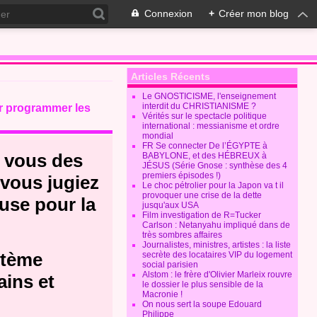
Connexion
+
Créer mon blog
Articles Récents
Le GNOSTICISME, l'enseignement
interdit du CHRISTIANISME ?
r programmer les
Vérités sur le spectacle politique
international : messianisme et ordre
mondial
FR Se connecter De l’ÉGYPTE à
e vous des
BABYLONE, et des HÉBREUX à
JÉSUS (Série Gnose : synthèse des 4
premiers épisodes !)
 vous jugiez
Le choc pétrolier pour la Japon va t il
provoquer une crise de la dette
use pour la
jusqu'aux USA
Film investigation de R=Tucker
Carlson : Netanyahu impliqué dans de
très sombres affaires
Journalistes, ministres, artistes : la liste
stème
secrète des locataires VIP du logement
social parisien
Alstom : le frère d'Olivier Marleix rouvre
ins et
le dossier le plus sensible de la
Macronie !
On nous sert la soupe Edouard
Philippe