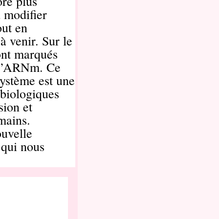
ore plus
 modifier
out en
à venir. Sur le
ont marqués
s d’ARNm. Ce
système est une
 biologiques
sion et
mains.
uvelle
 qui nous