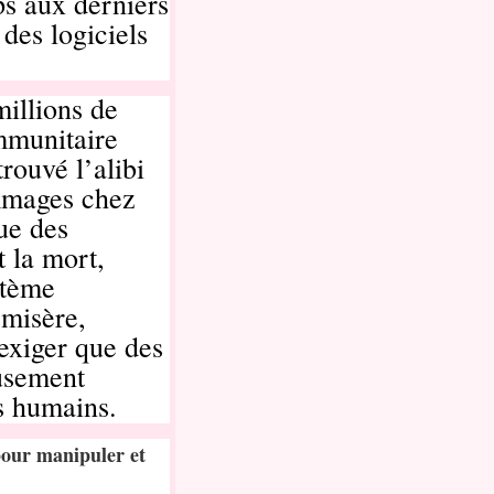
ps aux derniers
es logiciels
millions de
immunitaire
ouvé l’alibi
ommages chez
ue des
t la mort,
stème
 misère,
exiger que des
usement
es humains.
our manipuler et