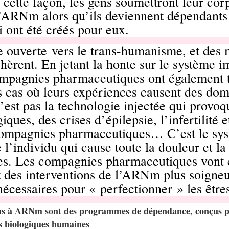
 cette façon, les gens soumettront leur cor
ARNm alors qu’ils deviennent dépendants d
i ont été créés pour eux.
te ouverte
vers le trans-humanisme
, et des 
hèrent. En jetant la honte sur le système 
mpagnies pharmaceutiques ont également tr
es cas où leurs expériences causent des d
est pas la technologie injectée qui provoq
iques, des crises d’épilepsie, l’infertilité e
 compagnies pharmaceutiques… C’est le sy
l’individu qui cause toute la douleur et la
es. Les compagnies pharmaceutiques vont 
 des interventions de l’ARNm plus soigne
nécessaires pour « perfectionner » les êtr
ns à ARNm sont des programmes de dépendance, conçus p
ns biologiques humaines