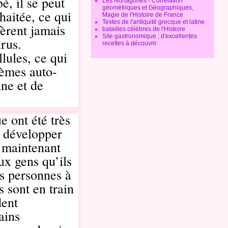
é, il se peut
Les Nonagones - Corrélation
géométriques et Géographiques,
haitée, ce qui
Magie de l'Histoire de France
Textes de l'antiquité grecque et latine
fèrent jamais
batailles célébres de l'Histoire
Site gastronomique ; d'excellentes
rus.
recettes à découvrir
lules, ce qui
lèmes auto-
ane et de
e ont été très
r développer
s maintenant
ux gens qu’ils
es personnes à
 sont en train
dent
ains