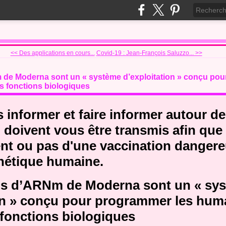
<< Des applications en cours...
Covid-19 : Jean-François Saluzzo... >>
 de Moderna sont un « système d’exploitation » conçu pou
rs fonctions biologiques
s informer et faire informer autour d
 doivent vous être transmis afin que
nt ou pas d'une vaccination dangere
nétique humaine.
ons d’ARNm de Moderna sont un « sy
on » conçu pour programmer les huma
s fonctions biologiques