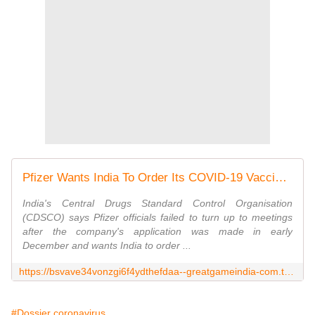
Pfizer Wants India To Order Its COVID-19 Vaccines Without Any Local Trials | GreatGameIndia
India's Central Drugs Standard Control Organisation
(CDSCO) says Pfizer officials failed to turn up to meetings
after the company's application was made in early
December and wants India to order ...
https://bsvave34vonzgi6f4ydthefdaa--greatgameindia-com.translate.goog/pfizer-india-local-trials/
#Dossier coronavirus