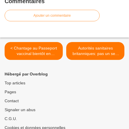
Commentaires
Ajouter un commentaire
< Chantage au Passeport
Autorités sanitaires
vaccinal bientôt en
britanniques: pas un seul
application.
cas de grippe détecté cette
année - la grippe a disparu
de la Terre >
Hébergé par Overblog
Top articles
Pages
Contact
Signaler un abus
C.G.U.
Cookies et données personnelles