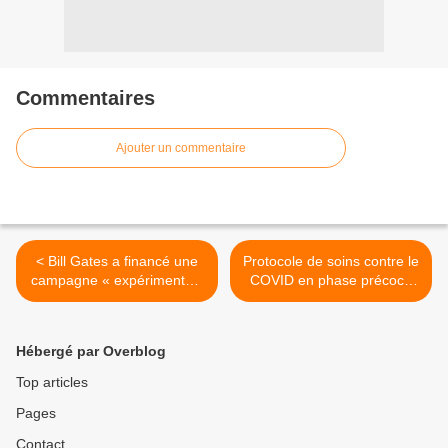
Commentaires
Ajouter un commentaire
< Bill Gates a financé une
Protocole de soins contre le
campagne « expérimentale
COVID en phase précoce
» illégale de vaccination
proposé par le collectif de
contre le choléra en Haïti
médecins Coordination
en 2016
Santé Libre >
Hébergé par Overblog
Top articles
Pages
Contact