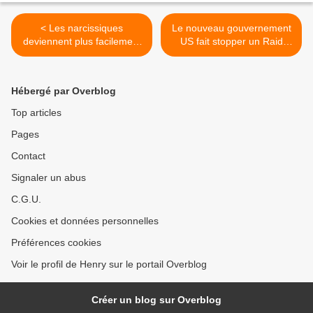
< Les narcissiques
Le nouveau gouvernement
deviennent plus facilement
US fait stopper un Raid
et rapidement PDG
multi Etats d'arrestations de
délinquants sexuels >
Hébergé par Overblog
Top articles
Pages
Contact
Signaler un abus
C.G.U.
Cookies et données personnelles
Préférences cookies
Voir le profil de Henry sur le portail Overblog
Créer un blog sur Overblog