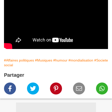
#Affaires politiques
#Musiques
#humour
#mondialisation
#Societe
social
Partager