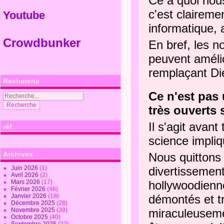
Ce à quoi nou
c'est claireme
Youtube
informatique, 
Crowdbunker
En bref, les n
peuvent améli
remplaçant Di
Recherche
Ce n'est pas 
très ouverts 
Il s'agit avan
réf.
science impliq
Archives
Nous quittons 
Juin 2026
(1)
divertissemen
Avril 2026
(2)
Mars 2026
(17)
hollywoodienne
Février 2026
(46)
Janvier 2026
(18)
démontés et tr
Décembre 2025
(28)
Novembre 2025
(39)
miraculeusemen
Octobre 2025
(40)