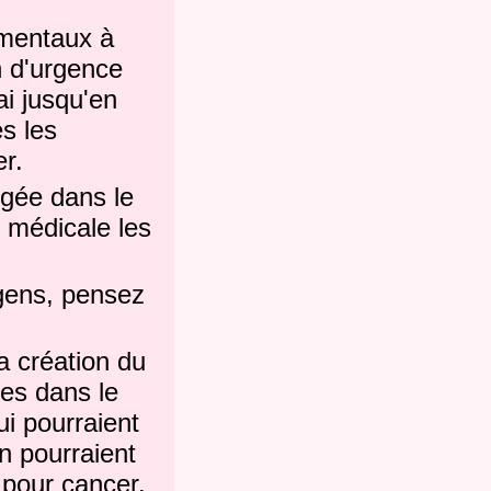
imentaux à
n d'urgence
ai jusqu'en
s les
r.
ugée dans le
n médicale les
 gens, pensez
a création du
nes dans le
i pourraient
n pourraient
 pour cancer.