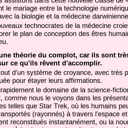
s assistons dans cette nouvelle classe de 
nt le mariage entre la technologie numériqu
avec la biologie et la médecine darwinienne
ouveaux technocrates de la médecine croient
orer le plan de conception des êtres humai
eu.
une théorie du complot, car ils sont trè
sur ce qu'ils rêvent d'accomplir.
t tout d'un système de croyance, avec très
uée pour étayer leurs affirmations.
rapidement le domaine de la science-fictio
t, comme nous le voyons dans les présenta
s telles que Star Trek, où les humains pe
ansportés (rayonnés) à travers l'espace et
t reconstitués instantanément, ou la nour