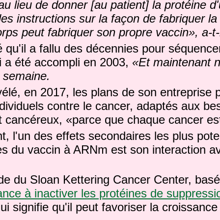
au lieu de donner [au patient] la protéine d
es instructions sur la façon de fabriquer la
ps peut fabriquer son propre vaccin», a-t-i
 qu'il a fallu des décennies pour séquenc
i a été accompli en 2003,
«Et maintenant 
e semaine.
évélé, en 2017, les plans de son entreprise 
dividuels contre le cancer, adaptés aux be
t cancéreux, «parce que chaque cancer est 
nt, l'un des effets secondaires les plus pot
s du vaccin à ARNm est son interaction av
de du Sloan Kettering Cancer Center, basé 
ce à inactiver les protéines de suppressi
ui signifie qu'il peut favoriser la croissance