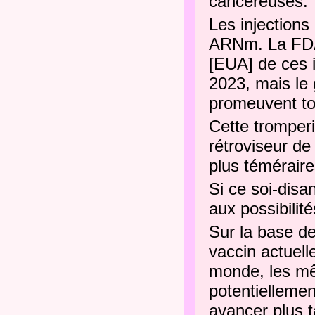
cancéreuses.
Les injection
ARNm.
La FDA
[EUA] de ces i
2023, mais le 
promeuvent to
Cette tromperi
rétroviseur de
plus témérair
Si ce soi-disa
aux possibilit
Sur la base de
vaccin actuell
monde, les mê
potentielleme
avancer plus t