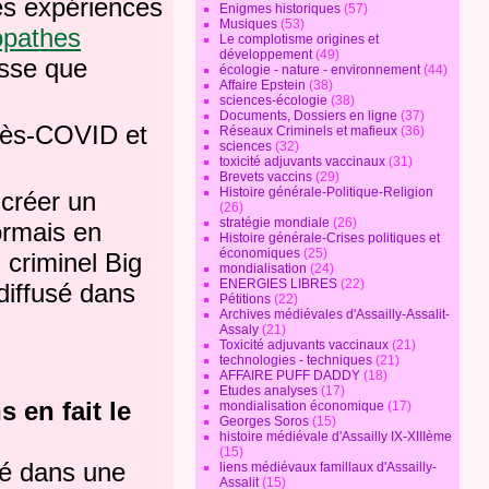
es expériences
Enigmes historiques
(57)
Musiques
(53)
opathes
Le complotisme origines et
développement
(49)
esse que
écologie - nature - environnement
(44)
Affaire Epstein
(38)
sciences-écologie
(38)
Documents, Dossiers en ligne
(37)
rès-COVID et
Réseaux Criminels et mafieux
(36)
sciences
(32)
toxicité adjuvants vaccinaux
(31)
Brevets vaccins
(29)
Histoire générale-Politique-Religion
 créer un
(26)
stratégie mondiale
(26)
ormais en
Histoire générale-Crises politiques et
économiques
(25)
l criminel Big
mondialisation
(24)
ENERGIES LIBRES
(22)
 diffusé dans
Pétitions
(22)
Archives médiévales d'Assailly-Assalit-
Assaly
(21)
Toxicité adjuvants vaccinaux
(21)
technologies - techniques
(21)
AFFAIRE PUFF DADDY
(18)
Etudes analyses
(17)
 en fait le
mondialisation économique
(17)
Georges Soros
(15)
histoire médiévale d'Assailly IX-XIIIème
(15)
ué dans une
liens médiévaux famillaux d'Assailly-
Assalit
(15)