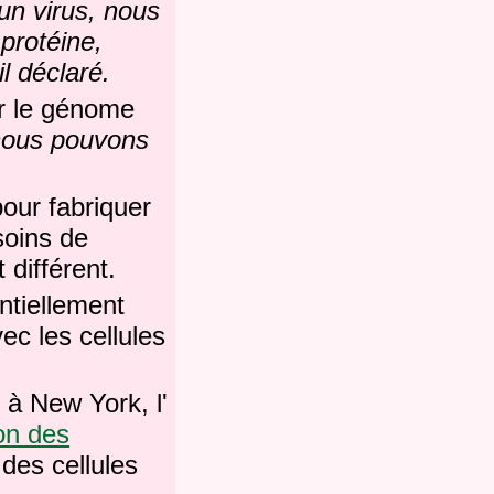
'un virus, nous
 protéine,
l déclaré.
er le génome
nous pouvons
pour fabriquer
soins de
différent.
entiellement
ec les cellules
à New York, l'
on des
 des cellules