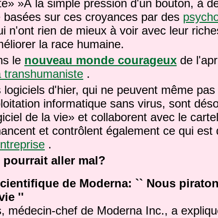
te» »À la simple pression d'un bouton, à d
le basées sur ces croyances par des
psych
i n'ont rien de mieux à voir avec leur rich
éliorer la race humaine.
ns le
nouveau monde courageux
de l'ap
 transhumaniste
.
 logiciels d'hier, qui ne peuvent même pas
oitation informatique sans virus, sont dés
ciel de la vie» et collaborent avec le carte
inancent et contrôlent également ce qui est
ntreprise
.
 pourrait aller mal?
scientifique de Moderna: `` Nous piratons
vie ''
s, médecin-chef de Moderna Inc., a expliq