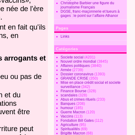
«vaccins»,
Christophe Barbier une figure du
e née de l'ère
journalisme Français
DGSE, franc-maçonnerie et tueurs à
.
gages : le point sur l’affaire Athanor
 en fait qu'ils
Pages
ns, en
Links
Catégories
s arrogants et
Societe social
(4201)
Nouvel ordre mondial
(3845)
Affaires politiques
(3840)
Armée
(2739)
Dossier coronavirus
(1393)
 peu ou pas de
GRANDE CRISE
(350)
Mise en place crédit social et societe
surveillance
(342)
Finance Bourse
(328)
n et du
scandales
(328)
Abus et crimes rituels
(233)
tions
Banques
(208)
humour
(185)
uvent être
Guerre Macron
(120)
Vaccins
(113)
Fondation Bill Gates
(112)
Agriculture
(95)
riture peut
Spiritualités
(69)
Brigitte Macron
(68)