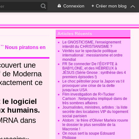
Connexion
+
Créer mon blog
Articles Récents
Le GNOSTICISME, l'enseignement
interdit du CHRISTIANISME ?
 `` Nous piratons en
Vérités sur le spectacle politique
international : messianisme et ordre
mondial
couvert une
FR Se connecter De l’ÉGYPTE à
BABYLONE, et des HÉBREUX à
ef de Moderna
JÉSUS (Série Gnose : synthèse des 4
premiers épisodes !)
exactement ce
Le choc pétrolier pour la Japon va t il
provoquer une crise de la dette
jusqu'aux USA
Film investigation de R=Tucker
Carlson : Netanyahu impliqué dans de
le logiciel
très sombres affaires
Journalistes, ministres, artistes : la liste
aux humains.
secrète des locataires VIP du logement
social parisien
Alstom : le frère d'Olivier Marleix rouvre
le dossier le plus sensible de la
Macronie !
On nous sert la soupe Edouard
Philippe