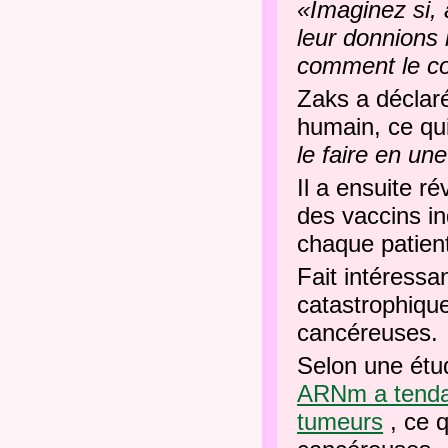
«Imaginez si, 
leur donnions l
comment le cor
Zaks a déclaré
humain, ce qu
le faire en un
Il a ensuite r
des vaccins in
chaque patien
Fait intéressa
catastrophique
cancéreuses.
Selon une étu
ARNm a tendan
tumeurs
, ce q