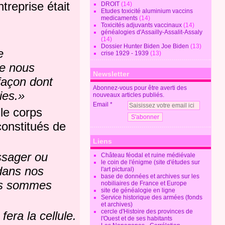
reprise était
DROIT
(14)
Etudes toxicité aluminium vaccins
medicaments
(14)
Toxicités adjuvants vaccinaux
(14)
généalogies d'Assailly-Assalit-Assaly
(14)
Dossier Hunter Biden Joe Biden
(13)
e
crise 1929 - 1939
(13)
ue nous
Newsletter
 façon dont
Abonnez-vous pour être averti des
ies.»
nouveaux articles publiés.
Email
 le corps
onstitués de
Liens
ssager ou
Château féodal et ruine médiévale
le coin de l'énigme (site d'études sur
dans nos
l'art pictural)
base de données et archives sur les
ous sommes
nobiliaires de France et Europe
site de généalogie en ligne
Service historique des armées (fonds
et archives)
cercle d'Histoire des provinces de
era la cellule.
l'Ouest et de ses habitants