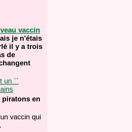
veau vaccin
is je n'étais
 il y a trois
as de
 changent
 un ``
mains
s piratons en
 un vaccin qui
.