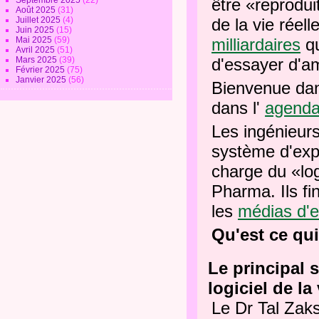
Septembre 2025
(22)
être «reprodui
Août 2025
(31)
Juillet 2025
(4)
de la vie réel
Juin 2025
(15)
Mai 2025
(59)
milliardaires
qu
Avril 2025
(51)
Mars 2025
(39)
d'essayer d'am
Février 2025
(75)
Janvier 2025
(56)
Bienvenue da
dans l'
agenda
Les ingénieurs
système d'expl
charge du «logi
Pharma.
Ils f
les
médias d'e
Qu'est ce qui
Le principal 
logiciel de la 
Le Dr Tal Zak