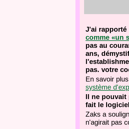
J'ai rapporté
comme «un sy
pas au couran
ans, démysti
l'establishm
pas. votre c
En savoir plus
système d'exp
Il ne pouvait
fait le logicie
Zaks a soulign
n'agirait pas