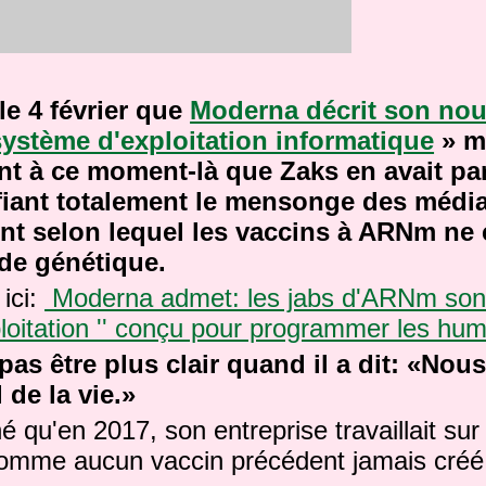
 le 4 février que
Moderna décrit son nou
stème d'exploitation informatique
» ma
t à ce moment-là que Zaks en avait parlé
fiant totalement le mensonge des médi
ent selon lequel les vaccins à ARNm ne
ode génétique.
 ici:
Moderna admet: les jabs d'ARNm sont
loitation '' conçu pour programmer les hu
 pas être plus clair quand il a dit: «Nou
l de la vie.»
é qu'en 2017, son entreprise travaillait sur
 comme aucun vaccin précédent jamais créé