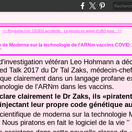
<< Royaume-Uni: 191832 accidents...
Le procès en appel d’UBS pour... >>
ue de Moderna sur la technologie de l'ARNm vaccins COVID:
'
e d'investigation vétéran Leo Hohmann a dé
Ted Talk 2017 du Dr Tal Zaks, médecin-ch
plique clairement dans un langage profane 
chnologie de l'ARNm dans les vaccins.
are clairement le Dr Zaks, ils «piratent 
 injectant leur propre code génétique 