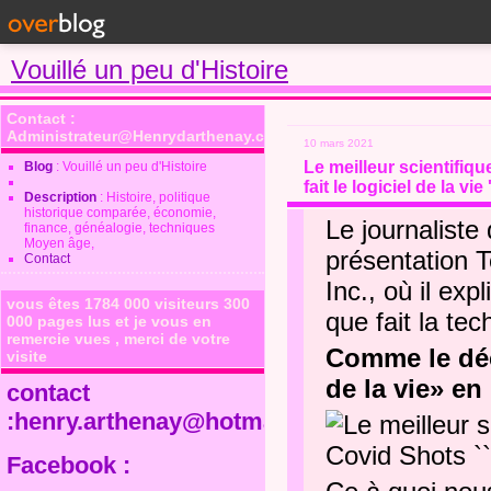
Vouillé un peu d'Histoire
Contact :
Administrateur@Henrydarthenay.com
10 mars 2021
Le meilleur scientifiq
Blog
: Vouillé un peu d'Histoire
fait le logiciel de la vie '
Description
: Histoire, politique
historique comparée, économie,
Le journalist
finance, généalogie, techniques
Moyen âge,
présentation 
Contact
Inc., où il ex
vous êtes 1784 000 visiteurs 300
que fait la te
000 pages lus et je vous en
remercie vues , merci de votre
Comme le décl
visite
de la vie» en
contact
:henry.arthenay@hotmail.fr
Facebook :