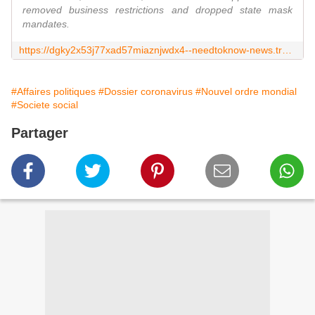
removed business restrictions and dropped state mask
mandates.
https://dgky2x53j77xad57miaznjwdx4--needtoknow-news.translate.goog/2021/03/governors-of-texas-and-mississippi-remove-business-restrictions-and-end-state-mask-mandates/
#Affaires politiques
#Dossier coronavirus
#Nouvel ordre mondial
#Societe social
Partager