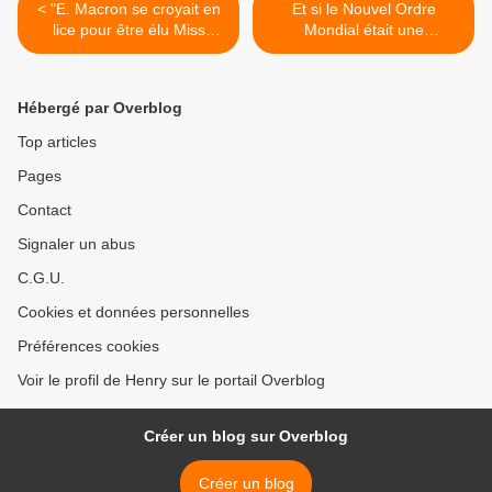
< "E. Macron se croyait en
Et si le Nouvel Ordre
lice pour être élu Miss
Mondial était une
Univers" TRUST
destruction de l'humanité
par des entites non
humaines >
Hébergé par Overblog
Top articles
Pages
Contact
Signaler un abus
C.G.U.
Cookies et données personnelles
Préférences cookies
Voir le profil de Henry sur le portail Overblog
Créer un blog sur Overblog
Créer un blog