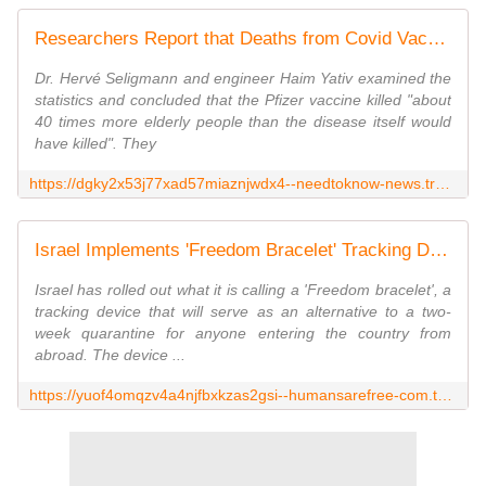
Researchers Report that Deaths from Covid Vaccine for Israel's Elderly is 40 Times Greater than Deaths from Covid-19 Itself
Dr. Hervé Seligmann and engineer Haim Yativ examined the
statistics and concluded that the Pfizer vaccine killed "about
40 times more elderly people than the disease itself would
have killed". They
https://dgky2x53j77xad57miaznjwdx4--needtoknow-news.translate.goog/2021/03/researchers-report-that-deaths-from-covid-vaccine-for-israels-elderly-is-40-times-greater-than-deaths-from-covid-19-itself/
Israel Implements 'Freedom Bracelet' Tracking Device for Travelers (For a Virus With a 99.95% Survival Rate for People Under 70)
Israel has rolled out what it is calling a 'Freedom bracelet', a
tracking device that will serve as an alternative to a two-
week quarantine for anyone entering the country from
abroad. The device ...
https://yuof4omqzv4a4njfbxkzas2gsi--humansarefree-com.translate.goog/2021/03/israel-implements-freedom-bracelet-tracking-device-for-travelers-for-a-virus-with-a-99-95-survival-rate-for-people-under-70.html