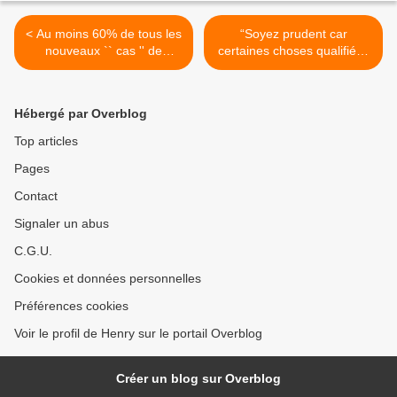
< Au moins 60% de tous les
“Soyez prudent car
nouveaux `` cas '' de
certaines choses qualifiées
COVID-19 surviennent chez
de théories du complot sont
des personnes déjà
vraies” : Edward Snowden >
vaccinées
Hébergé par Overblog
Top articles
Pages
Contact
Signaler un abus
C.G.U.
Cookies et données personnelles
Préférences cookies
Voir le profil de Henry sur le portail Overblog
Créer un blog sur Overblog