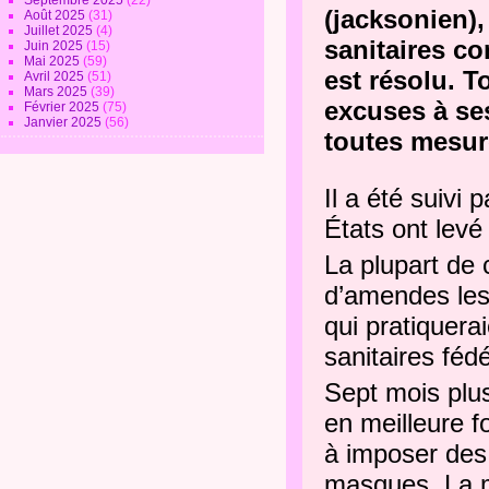
Septembre 2025
(22)
(jacksonien)
Août 2025
(31)
Juillet 2025
(4)
sanitaires co
Juin 2025
(15)
Mai 2025
(59)
est résolu. T
Avril 2025
(51)
Mars 2025
(39)
excuses à ses
Février 2025
(75)
Janvier 2025
(56)
toutes mesur
Il a été suivi
États ont levé
La plupart de 
d’amendes les 
qui pratiquera
sanitaires féd
Sept mois plus
en meilleure f
à imposer des 
masques. La m