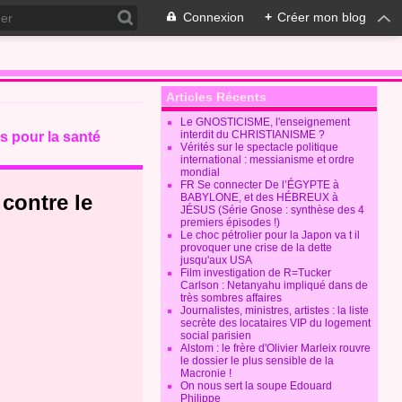
Connexion
+
Créer mon blog
Articles Récents
Le GNOSTICISME, l'enseignement
interdit du CHRISTIANISME ?
s pour la santé
Vérités sur le spectacle politique
international : messianisme et ordre
mondial
FR Se connecter De l’ÉGYPTE à
 contre le
BABYLONE, et des HÉBREUX à
JÉSUS (Série Gnose : synthèse des 4
premiers épisodes !)
Le choc pétrolier pour la Japon va t il
provoquer une crise de la dette
jusqu'aux USA
Film investigation de R=Tucker
Carlson : Netanyahu impliqué dans de
très sombres affaires
Journalistes, ministres, artistes : la liste
secrète des locataires VIP du logement
social parisien
Alstom : le frère d'Olivier Marleix rouvre
le dossier le plus sensible de la
Macronie !
On nous sert la soupe Edouard
Philippe