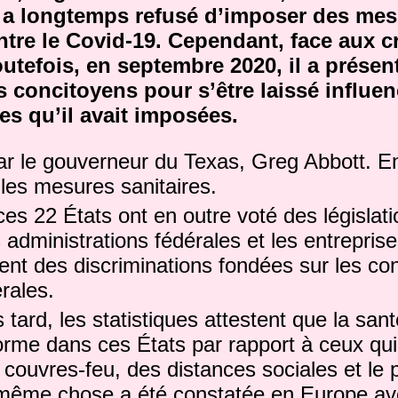
, a longtemps refusé d’imposer des me
ntre le Covid-19. Cependant, face aux cri
outefois, en septembre 2020, il a présen
 concitoyens pour s’être laissé influen
es qu’il avait imposées.
 par le gouverneur du Texas, Greg Abbott. En
 les mesures sanitaires.
ces 22 États ont en outre voté des législat
administrations fédérales et les entrepris
ient des discriminations fondées sur les co
érales.
 tard, les statistiques attestent que la san
orme dans ces États par rapport à ceux qui
couvres-feu, des distances sociales et le 
ême chose a été constatée en Europe av