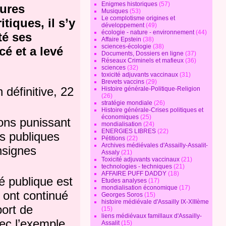
Enigmes historiques
(57)
sures
Musiques
(53)
Le complotisme origines et
tiques, il s’y
développement
(49)
écologie - nature - environnement
(44)
té ses
Affaire Epstein
(38)
sciences-écologie
(38)
cé et a levé
Documents, Dossiers en ligne
(37)
Réseaux Criminels et mafieux
(36)
sciences
(32)
toxicité adjuvants vaccinaux
(31)
Brevets vaccins
(29)
 définitive, 22
Histoire générale-Politique-Religion
(26)
stratégie mondiale
(26)
Histoire générale-Crises politiques et
économiques
(25)
ions punissant
mondialisation
(24)
ENERGIES LIBRES
(22)
es publiques
Pétitions
(22)
Archives médiévales d'Assailly-Assalit-
nsignes
Assaly
(21)
Toxicité adjuvants vaccinaux
(21)
technologies - techniques
(21)
AFFAIRE PUFF DADDY
(18)
té publique est
Etudes analyses
(17)
mondialisation économique
(17)
 ont continué
Georges Soros
(15)
histoire médiévale d'Assailly IX-XIIIème
port de
(15)
liens médiévaux famillaux d'Assailly-
ec l’exemple
Assalit
(15)