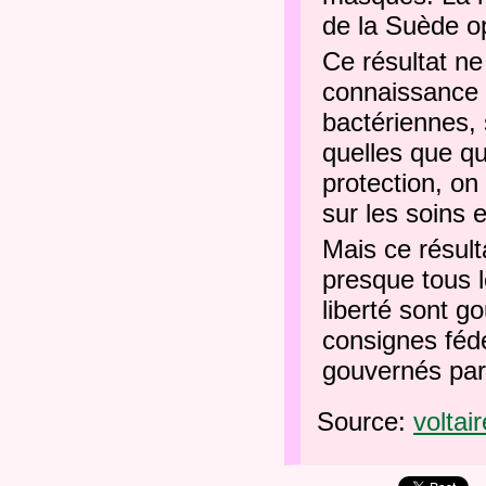
de la Suède o
Ce résultat n
connaissance h
bactériennes, 
quelles que qu
protection, on 
sur les soins 
Mais ce résult
presque tous l
liberté sont g
consignes fédé
gouvernés par 
Source:
voltai