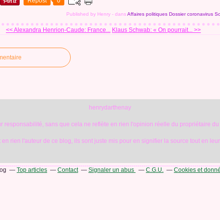
Repost
0
Published by Henry
-
dans
Affaires politiques
Dossier coronavirus
So
<< Alexandra Henrion-Caude: France...
Klaus Schwab: « On pourrait... >>
mentaire
henrydarthenay
 responsabilité, sans que cela ne reflète en rien l'opinion réelle du propriétaire du
en rien l'auteur de ce blog, ils sont juste mis pour en signifier la source tout en leu
log
Top articles
Contact
Signaler un abus
C.G.U.
Cookies et donn