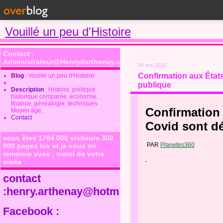
Vouillé un peu d'Histoire
Contact :
Administrateur@Henrydarthenay.com
30 mai 2021
Confirmation aux États
Blog
: Vouillé un peu d'Histoire
publique
Description
: Histoire, politique
historique comparée, économie,
finance, généalogie, techniques
Confirmation 
Moyen âge,
Contact
Covid sont dé
vous êtes 1784 000 visiteurs 300
PAR
Planetes360
000 pages lus et je vous en
remercie vues , merci de votre
visite
contact
:henry.arthenay@hotmail.fr
Facebook :