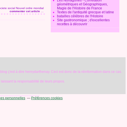
Les Nonagones - Corrélation
géométriques et Géographiques,
Magie de l'Histoire de France
ciete social
Nouvel ordre mondial
commenter cet article
…
Textes de l'antiquité grecque et latine
batailles célébres de l'Histoire
Site gastronomique ; d'excellentes
recettes à découvrir
 blog ç'est à dire henrydarthenay. Ceci est donc de la réinformation dans ce cas.
r laissant la responsabilité de leurs propos.
ées personnelles
Préférences cookies