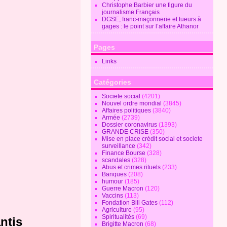
Christophe Barbier une figure du
journalisme Français
DGSE, franc-maçonnerie et tueurs à
gages : le point sur l’affaire Athanor
Pages
Links
Catégories
Societe social
(4201)
Nouvel ordre mondial
(3845)
Affaires politiques
(3840)
Armée
(2739)
Dossier coronavirus
(1393)
GRANDE CRISE
(350)
Mise en place crédit social et societe
surveillance
(342)
Finance Bourse
(328)
scandales
(328)
Abus et crimes rituels
(233)
Banques
(208)
humour
(185)
Guerre Macron
(120)
Vaccins
(113)
Fondation Bill Gates
(112)
Agriculture
(95)
Spiritualités
(69)
ntis
Brigitte Macron
(68)