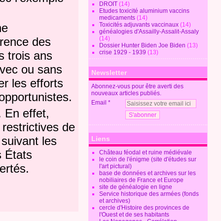
DROIT
(14)
Etudes toxicité aluminium vaccins
medicaments
(14)
Toxicités adjuvants vaccinaux
(14)
ne
généalogies d'Assailly-Assalit-Assaly
(14)
érence des
Dossier Hunter Biden Joe Biden
(13)
crise 1929 - 1939
(13)
s trois ans
Avec ou sans
Newsletter
r les efforts
Abonnez-vous pour être averti des
nouveaux articles publiés.
 opportunistes.
Email
 En effet,
restrictives de
suivant les
Liens
s États
Château féodal et ruine médiévale
le coin de l'énigme (site d'études sur
ertés.
l'art pictural)
base de données et archives sur les
nobiliaires de France et Europe
site de généalogie en ligne
Service historique des armées (fonds
et archives)
cercle d'Histoire des provinces de
l'Ouest et de ses habitants