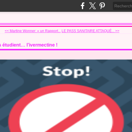
<< Martine Wonner: « un Rapport...
LE PASS SANITAIRE ATTAQUÉ... >>
s étudient… l’ivermectine !