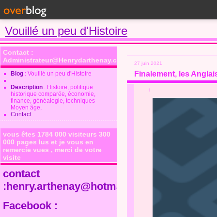
Vouillé un peu d'Histoire
Contact :
Administrateur@Henrydarthenay.com
27 juin 2021
Finalement, les Anglai
Blog
: Vouillé un peu d'Histoire
Description
: Histoire, politique
i
historique comparée, économie,
finance, généalogie, techniques
Moyen âge,
Contact
vous êtes 1784 000 visiteurs 300
000 pages lus et je vous en
remercie vues , merci de votre
visite
contact
:henry.arthenay@hotmail.fr
Facebook :