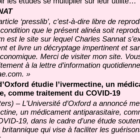
r les études se multiplier sur leur utilité…
NAT
rticle ‘presslib’, c’est-à-dire libre de repro
condition que le présent alinéa soit reprodu
m est le site sur lequel Charles Sannat s’e
t et livre un décryptage impertinent et s
 économique. Merci de visiter mon site. Vo
tement à la lettre d’information quotidienne
ae.com. »
 d’Oxford étudie l’ivermectine, un médi
ire, comme traitement du COVID-19
ters) – L’Université d’Oxford a annoncé mer
mectine, un médicament antiparasitaire, co
OVID-19, dans le cadre d’une étude souten
ritannique qui vise à faciliter les guérison
.