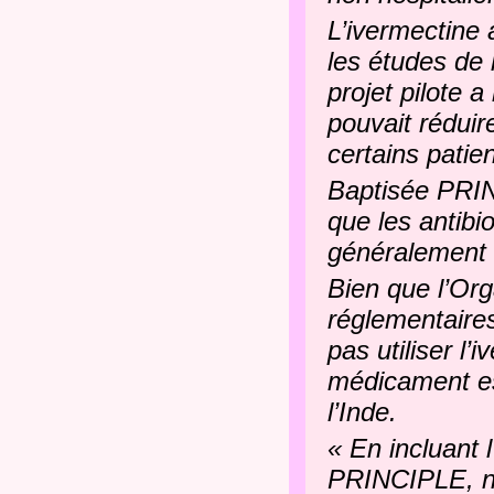
L’ivermectine 
les études de l
projet pilote 
pouvait réduir
certains patie
Baptisée PRINC
que les antibi
généralement 
Bien que l’Org
réglementaire
pas utiliser l
médicament est
l’Inde.
« En incluant
PRINCIPLE, no