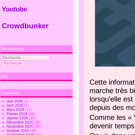
Youtube
Crowdbunker
Recherche
réf.
Cette informat
marche très bi
Archives
lorsqu’elle es
Juin 2026
(1)
Avril 2026
(2)
depuis des moi
Mars 2026
(17)
Février 2026
(46)
Comme les « Va
Janvier 2026
(18)
Décembre 2025
(28)
devenir temps 
Novembre 2025
(39)
Octobre 2025
(40)