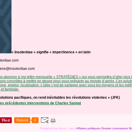
« Insolentiae » signifie « impertinence » en latin
lentiae.com
lene@insolentiae.com
 abonner à ma lettre mensuelle « STRATÉGIES » qui vous permettra d’aller plus lo
ions concrètes à mettre en œuvre pour vous préparer au monde d’après. Ces soluti
ine, emploi, localisation. L’idée c’est de partager avec vous les moyens et les mé
et familiale.
volutions pacifiques, on rend inévitables les révolutions violentes » (JFK)
 les précédentes interventions de Charles Sannat
Repost
0
Published by Henry
-
dans
Affaires politiques
Dossier coronavirus
No