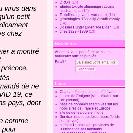
DROIT
(14)
u virus dans
Etudes toxicité aluminium vaccins
medicaments
(14)
qu’un petit
Toxicités adjuvants vaccinaux
(14)
généalogies d'Assailly-Assalit-Assaly
édicament
(14)
Dossier Hunter Biden Joe Biden
(13)
es chez
crise 1929 - 1939
(13)
Newsletter
vier a montré
Abonnez-vous pour être averti des
nouveaux articles publiés.
t
Email
e précoce.
ités
Liens
mmandé de ne
Château féodal et ruine médiévale
OVID-19, ce
le coin de l'énigme (site d'études sur
l'art pictural)
ins pays, dont
base de données et archives sur les
nobiliaires de France et Europe
site de généalogie en ligne
Service historique des armées (fonds
lle comme
et archives)
cercle d'Histoire des provinces de
 pour
l'Ouest et de ses habitants