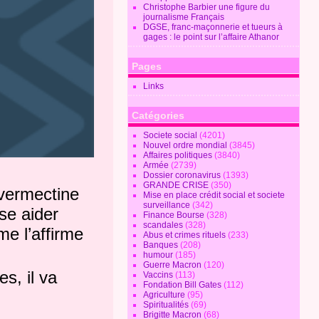
Christophe Barbier une figure du
journalisme Français
DGSE, franc-maçonnerie et tueurs à
gages : le point sur l’affaire Athanor
Pages
Links
Catégories
Societe social
(4201)
Nouvel ordre mondial
(3845)
Affaires politiques
(3840)
Armée
(2739)
Dossier coronavirus
(1393)
GRANDE CRISE
(350)
ivermectine
Mise en place crédit social et societe
surveillance
(342)
se aider
Finance Bourse
(328)
scandales
(328)
me l’affirme
Abus et crimes rituels
(233)
Banques
(208)
humour
(185)
Guerre Macron
(120)
s, il va
Vaccins
(113)
Fondation Bill Gates
(112)
Agriculture
(95)
Spiritualités
(69)
Brigitte Macron
(68)