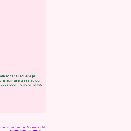
in et dans laquelle je
ons sont articulées autour
thodes pour mettre en place
uvel ordre mondial
Societe social
commenter cet article
…