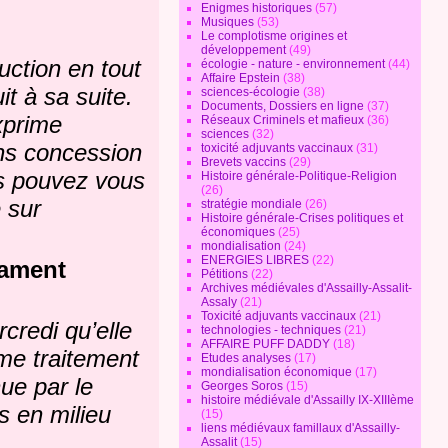
Enigmes historiques
(57)
Musiques
(53)
Le complotisme origines et
développement
(49)
duction en tout
écologie - nature - environnement
(44)
Affaire Epstein
(38)
it à sa suite.
sciences-écologie
(38)
Documents, Dossiers en ligne
(37)
xprime
Réseaux Criminels et mafieux
(36)
sciences
(32)
ans concession
toxicité adjuvants vaccinaux
(31)
Brevets vaccins
(29)
us pouvez vous
Histoire générale-Politique-Religion
(26)
 sur
stratégie mondiale
(26)
Histoire générale-Crises politiques et
économiques
(25)
mondialisation
(24)
ENERGIES LIBRES
(22)
cament
Pétitions
(22)
Archives médiévales d'Assailly-Assalit-
Assaly
(21)
Toxicité adjuvants vaccinaux
(21)
credi qu’elle
technologies - techniques
(21)
AFFAIRE PUFF DADDY
(18)
mme traitement
Etudes analyses
(17)
mondialisation économique
(17)
ue par le
Georges Soros
(15)
histoire médiévale d'Assailly IX-XIIIème
s en milieu
(15)
liens médiévaux famillaux d'Assailly-
Assalit
(15)