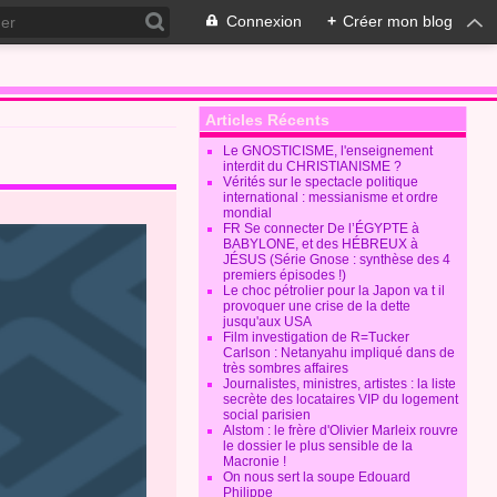
Connexion
+
Créer mon blog
Articles Récents
Le GNOSTICISME, l'enseignement
interdit du CHRISTIANISME ?
Vérités sur le spectacle politique
international : messianisme et ordre
mondial
FR Se connecter De l’ÉGYPTE à
BABYLONE, et des HÉBREUX à
JÉSUS (Série Gnose : synthèse des 4
premiers épisodes !)
Le choc pétrolier pour la Japon va t il
provoquer une crise de la dette
jusqu'aux USA
Film investigation de R=Tucker
Carlson : Netanyahu impliqué dans de
très sombres affaires
Journalistes, ministres, artistes : la liste
secrète des locataires VIP du logement
social parisien
Alstom : le frère d'Olivier Marleix rouvre
le dossier le plus sensible de la
Macronie !
On nous sert la soupe Edouard
Philippe