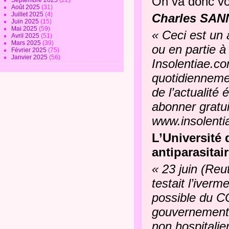
On va donc voi
Septembre 2025
(22)
Août 2025
(31)
Juillet 2025
(4)
Charles SAN
Juin 2025
(15)
Mai 2025
(59)
« Ceci est un a
Avril 2025
(51)
Mars 2025
(39)
ou en partie à 
Février 2025
(75)
Janvier 2025
(56)
Insolentiae.co
quotidiennemen
de l’actualité
abonner gratui
www.insolenti
L’Université
antiparasita
« 23 juin (Reu
testait l’iver
possible du C
gouvernement b
non hospitalier