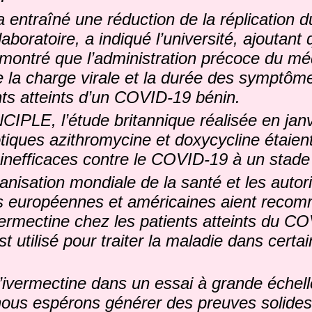
a entraîné une réduction de la réplication d
aboratoire, a indiqué l’université, ajoutant 
a montré que l’administration précoce du m
e la charge virale et la durée des symptôm
nts atteints d’un COVID-19 bénin.
IPLE, l’étude britannique réalisée en jan
otiques azithromycine et doxycycline étaien
inefficaces contre le COVID-19 à un stad
anisation mondiale de la santé et les autor
s européennes et américaines aient reco
’ivermectine chez les patients atteints du C
 utilisé pour traiter la maladie dans certa
 l’ivermectine dans un essai à grande éche
us espérons générer des preuves solides