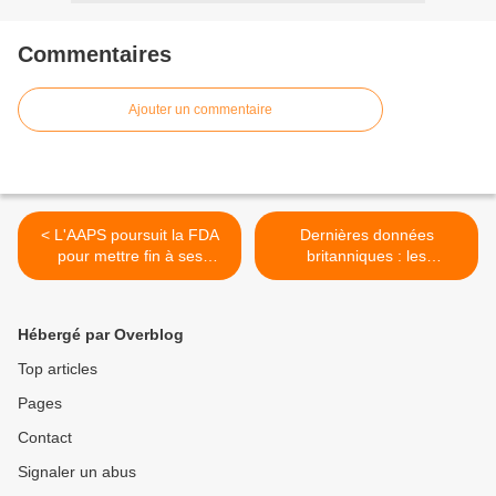
Commentaires
Ajouter un commentaire
< L'AAPS poursuit la FDA
Dernières données
pour mettre fin à ses
britanniques : les
restrictions arbitraires sur
personnes vaccinées sont
l'hydroxychloroquine
trois fois plus susceptibles
de mourir de la variante
Hébergé par Overblog
Delta que les personnes
non vaccinées >
Top articles
Pages
Contact
Signaler un abus