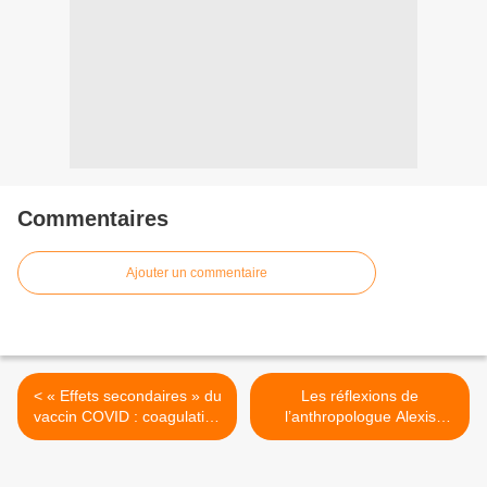
Commentaires
Ajouter un commentaire
< « Effets secondaires » du
Les réflexions de
vaccin COVID : coagulation
l’anthropologue Alexis
du sang, magnétisme, bras
Bugnolo : Sommes-nous au
fluorescents et plus
bord de la plus sombre
période de toute l’humanité