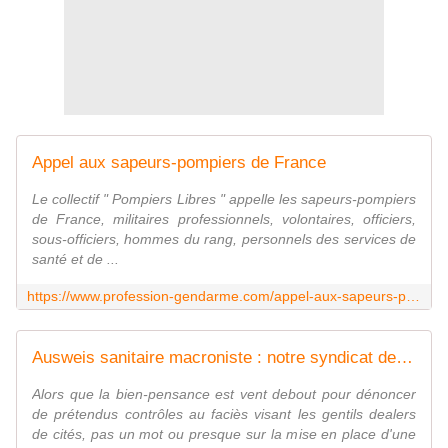
Appel aux sapeurs-pompiers de France
Le collectif " Pompiers Libres " appelle les sapeurs-pompiers
de France, militaires professionnels, volontaires, officiers,
sous-officiers, hommes du rang, personnels des services de
santé et de ...
https://www.profession-gendarme.com/appel-aux-sapeurs-pompiers-de-france/
Ausweis sanitaire macroniste : notre syndicat de police invite nos collègues à ne pas faire de zèle dans le cadre du contrôle des fameux pass sanitaires..
Alors que la bien-pensance est vent debout pour dénoncer
de prétendus contrôles au faciès visant les gentils dealers
de cités, pas un mot ou presque sur la mise en place d'une