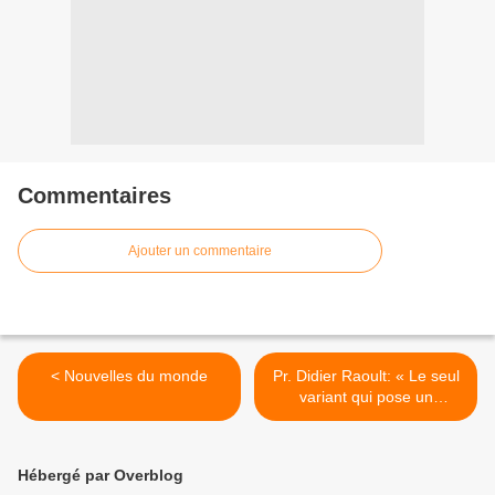
Commentaires
Ajouter un commentaire
< Nouvelles du monde
Pr. Didier Raoult: « Le seul
variant qui pose un
problème maintenant, c’est
le VARIANT VACCINAL qui
est la cause de 90% des
Hébergé par Overblog
cas mondiaux actuellement