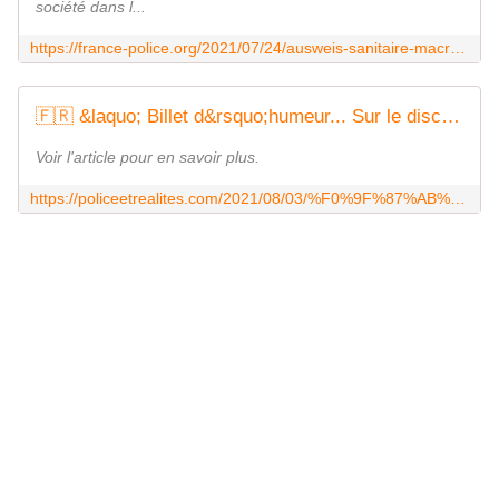
société dans l...
https://france-police.org/2021/07/24/ausweis-sanitaire-macroniste-notre-syndicat-de-police-invite-nos-collegues-a-ne-pas-faire-de-zele-dans-le-cadre-du-controle-des-fameux-pass-sanitaires/
🇫🇷 &laquo; Billet d&rsquo;humeur... Sur le discernement &raquo; par l&rsquo;Union des Policiers Nationaux Indépendants
Voir l'article pour en savoir plus.
https://policeetrealites.com/2021/08/03/%F0%9F%87%AB%F0%9F%87%B7-billet-dhumeur-sur-le-discernement-par-lunion-des-policiers-nationaux-independants/