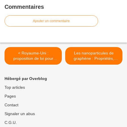
Commentaires
Ajouter un commentaire
< Royaume-Uni :
Les nanoparticules de
proposition de loi pour
graphène : Propriétés,
l’indemnisation des effets
applications, toxicité et
secondaires vaccinaux
réglementations >
Hébergé par Overblog
Top articles
Pages
Contact
Signaler un abus
C.G.U.