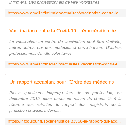
infirmiers. Des professionnels de ville volontaires
https://www.ameli.fr/infirmier/actualites/vaccination-contre-la-covid-19-remuneration-des-infirmiers-en-centres-de-vaccination
Vaccination contre la Covid-19 : rémunération des médecins en centres de vaccination
La vaccination en centre de vaccination peut être réalisée,
autres autres, par des médecins et des infirmiers. D'autres
professionnels de ville volontaires
https://www.ameli.fr/medecin/actualites/vaccination-contre-la-covid-19-remuneration-des-medecins-en-centres-de-vaccination
Un rapport accablant pour l'Ordre des médecins
Passé quasiment inaperçu lors de sa publication, en
décembre 2019, sans doute en raison du chaos lié à la
réforme des retraites, le rapport des magistrats de la
juridiction financière dévoi...
https://infodujour.fr/societe/justice/33958-le-rapport-qui-accable-lordre-des-medecins