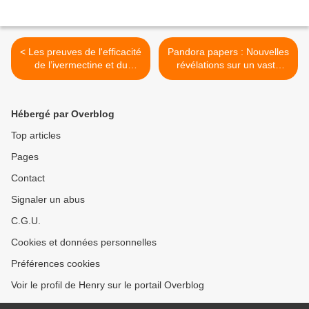
< Les preuves de l'efficacité
Pandora papers : Nouvelles
de l’ivermectine et du
révélations sur un vaste
COVID-19
système d'évasion fiscale
orchestré pour le compte
de nombreux chefs d'État et
Hébergé par Overblog
dirigeants mondiaux >
Top articles
Pages
Contact
Signaler un abus
C.G.U.
Cookies et données personnelles
Préférences cookies
Voir le profil de Henry sur le portail Overblog