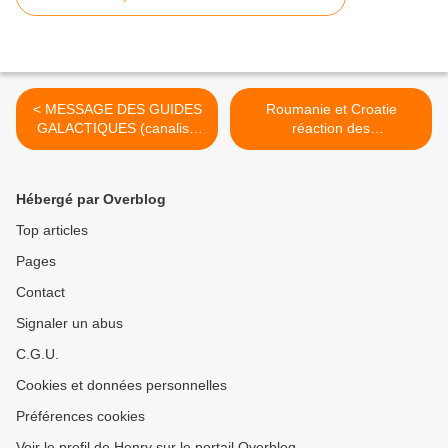
< MESSAGE DES GUIDES
Roumanie et Croatie
GALACTIQUES (canalisé
réaction des
par Steeve Rother)
gouvernements : enquêtes
sur les vaccins et refus
vaccinal >
Hébergé par Overblog
Top articles
Pages
Contact
Signaler un abus
C.G.U.
Cookies et données personnelles
Préférences cookies
Voir le profil de Henry sur le portail Overblog