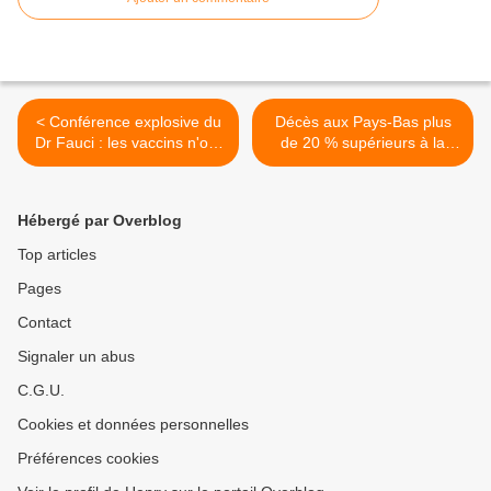
< Conférence explosive du
Décès aux Pays-Bas plus
Dr Fauci : les vaccins n'ont
de 20 % supérieurs à la
pas fonctionné comme
moyenne de l’année
annoncé et les vaccinés
précédente >
sont aujourd'hui en grand
Hébergé par Overblog
danger
Top articles
Pages
Contact
Signaler un abus
C.G.U.
Cookies et données personnelles
Préférences cookies