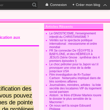
Connexion
+
Créer mon blog
Articles Récents
Le GNOSTICISME, l'enseignement
interdit du CHRISTIANISME ?
ication aux
Vérités sur le spectacle politique
international : messianisme et ordre
mondial
FR Se connecter De l’ÉGYPTE à
BABYLONE, et des HÉBREUX à
JÉSUS (Série Gnose : synthèse des 4
premiers épisodes !)
Le choc pétrolier pour la Japon va t il
provoquer une crise de la dette
jusqu'aux USA
Film investigation de R=Tucker
Carlson : Netanyahu impliqué dans de
très sombres affaires
Journalistes, ministres, artistes : la liste
ification des
secrète des locataires VIP du logement
social parisien
e vous pouvez
Alstom : le frère d'Olivier Marleix rouvre
le dossier le plus sensible de la
nes de pointe
Macronie !
On nous sert la soupe Edouard
s de protéines
Philippe