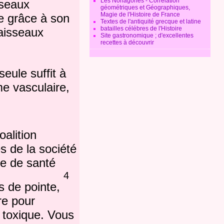
Les Nonagones - Corrélation
sseaux
géométriques et Géographiques,
Magie de l'Histoire de France
ie grâce à son
Textes de l'antiquité grecque et latine
batailles célébres de l'Histoire
vaisseaux
Site gastronomique ; d'excellentes
recettes à découvrir
seule suffit à
e vasculaire,
alition
s de la société
re de santé
4
es de pointe,
re pour
e toxique.
Vous