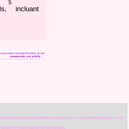
5
ls,
incluant
uvel ordre mondial
Societe social
commenter cet article
…
 blog ç'est à dire henrydarthenay. Ceci est donc de la réinformation dans ce cas.
r laissant la responsabilité de leurs propos.