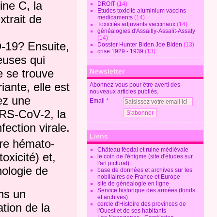
ine C, la
DROIT
(14)
Etudes toxicité aluminium vaccins
xtrait de
medicaments
(14)
Toxicités adjuvants vaccinaux
(14)
généalogies d'Assailly-Assalit-Assaly
(14)
D-19?
Ensuite,
Dossier Hunter Biden Joe Biden
(13)
crise 1929 - 1939
(13)
euses qui
e se trouve
Newsletter
ante, elle est
Abonnez-vous pour être averti des
nouveaux articles publiés.
ez une
Email
ARS-CoV-2, la
fection virale.
Liens
ère hémato-
Château féodal et ruine médiévale
xicité) et,
le coin de l'énigme (site d'études sur
l'art pictural)
nologie de
base de données et archives sur les
nobiliaires de France et Europe
site de généalogie en ligne
Service historique des armées (fonds
s un
et archives)
cercle d'Histoire des provinces de
tion de la
l'Ouest et de ses habitants