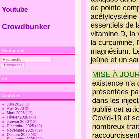
de pointe compr
Youtube
acétylcystéine 
essentiels de 
Crowdbunker
vitamine D, la 
la curcumine, l
magnésium. Le
Recherche
jeûne et un sa
MISE À JOU
réf.
existence n'a
présentées pa
Archives
dans les injec
Juin 2026
(1)
publié cet art
Avril 2026
(2)
Mars 2026
(17)
Covid-19 et so
Février 2026
(46)
Janvier 2026
(18)
nombreux trait
Décembre 2025
(28)
Novembre 2025
(39)
raccourcissent
Octobre 2025
(40)