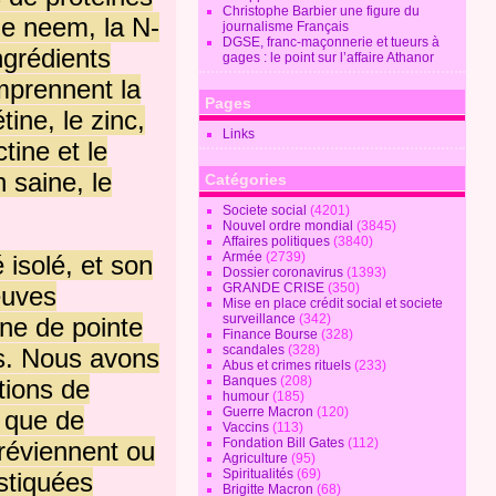
Christophe Barbier une figure du
 le neem, la N-
journalisme Français
DGSE, franc-maçonnerie et tueurs à
ngrédients
gages : le point sur l’affaire Athanor
omprennent la
Pages
tine, le zinc,
Links
tine et le
saine, le
Catégories
Societe social
(4201)
Nouvel ordre mondial
(3845)
Affaires politiques
(3840)
Armée
(2739)
isolé, et son
Dossier coronavirus
(1393)
GRANDE CRISE
(350)
euves
Mise en place crédit social et societe
surveillance
(342)
ine de pointe
Finance Bourse
(328)
scandales
(328)
s.
Nous avons
Abus et crimes rituels
(233)
Banques
(208)
tions de
humour
(185)
Guerre Macron
(120)
é que de
Vaccins
(113)
Fondation Bill Gates
(112)
préviennent ou
Agriculture
(95)
Spiritualités
(69)
stiquées
Brigitte Macron
(68)