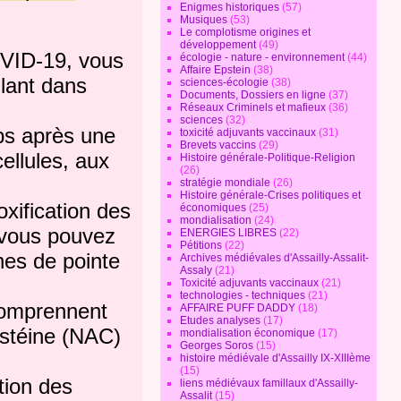
Enigmes historiques
(57)
Musiques
(53)
Le complotisme origines et
développement
(49)
OVID-19, vous
écologie - nature - environnement
(44)
Affaire Epstein
(38)
lant dans
sciences-écologie
(38)
Documents, Dossiers en ligne
(37)
Réseaux Criminels et mafieux
(36)
sciences
(32)
rps après une
toxicité adjuvants vaccinaux
(31)
Brevets vaccins
(29)
ellules, aux
Histoire générale-Politique-Religion
(26)
stratégie mondiale
(26)
Histoire générale-Crises politiques et
xification des
économiques
(25)
mondialisation
(24)
e vous pouvez
ENERGIES LIBRES
(22)
Pétitions
(22)
ines de pointe
Archives médiévales d'Assailly-Assalit-
Assaly
(21)
Toxicité adjuvants vaccinaux
(21)
technologies - techniques
(21)
 comprennent
AFFAIRE PUFF DADDY
(18)
Etudes analyses
(17)
cystéine (NAC)
mondialisation économique
(17)
Georges Soros
(15)
histoire médiévale d'Assailly IX-XIIIème
(15)
tion des
liens médiévaux famillaux d'Assailly-
Assalit
(15)