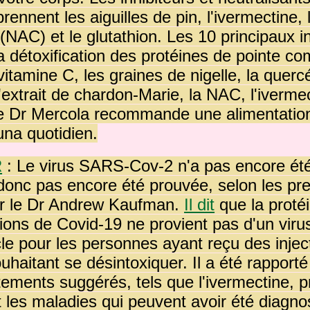
ennent les aiguilles de pin, l'ivermectine,
(NAC) et le glutathion. Les 10 principaux i
la détoxification des protéines de pointe c
vitamine C, les graines de nigelle, la quercé
'extrait de chardon-Marie, la NAC, l'ivermec
 Dr Mercola recommande une alimentation 
una quotidien.
R
: Le virus SARS-Cov-2 n'a pas encore été 
 donc pas encore été prouvée, selon les pr
r le Dr Andrew Kaufman.
Il dit
que la proté
tions de Covid-19 ne provient pas d'un viru
icle pour les personnes ayant reçu des injec
uhaitant se désintoxiquer.
Il a été rapport
ements suggérés, tels que l'ivermectine, 
 les maladies qui peuvent avoir été diagno