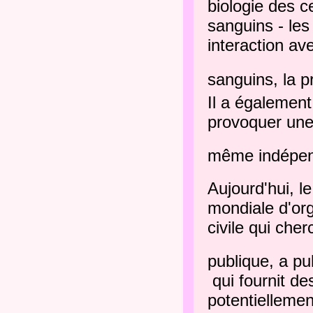
biologie des c
sanguins - les
interaction av
sanguins, la p
Il a également 
provoquer une
même indépen
Aujourd'hui, l
mondiale d'org
civile qui che
publique, a pu
qui fournit d
potentiellemen