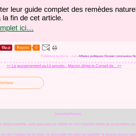
ter leur guide complet des remèdes nature
la fin de cet article.
complet ici…
Repost
0
Published by Henry
-
dans
Affaires politiques
Dossier coronavirus
No
<< Le gouvernement va-t-il annuler...
Macron dirige le Conseil de... >>
mentaire
henrydarthenay
 responsabilité, sans que cela ne reflète en rien l'opinion réelle du propriétaire du
en rien l'auteur de ce blog, ils sont juste mis pour en signifier la source tout en leu