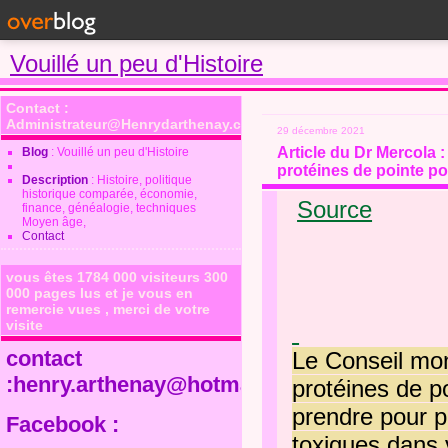
Vouillé un peu d'Histoire
Contact :
Administrateur@Henrydarthenay.com
29 décembre 2021
Article du Dr Mercola 
Blog
: Vouillé un peu d'Histoire
protéines de pointe p
Description
: Histoire, politique
historique comparée, économie,
Source
finance, généalogie, techniques
Moyen âge,
Contact
vous êtes 1784 000 visiteurs 300
000 pages lus et je vous en
remercie vues , merci de votre
visite
contact
Le Conseil mon
:henry.arthenay@hotmail.fr
protéines de p
prendre pour po
Facebook :
toxiques dans v