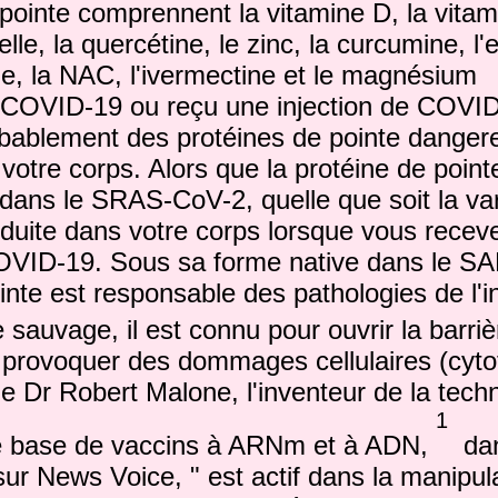
pointe comprennent la vitamine D, la vitam
lle, la quercétine, le zinc, la curcumine, l'e
e, la NAC, l'ivermectine et le magnésium
 COVID-19 ou reçu une injection de COVI
bablement des protéines de pointe danger
 votre corps.
Alors que la protéine de point
dans le SRAS-CoV-2, quelle que soit la vari
duite dans votre corps lorsque vous recev
COVID-19.
Sous sa forme native dans le S
inte est responsable des pathologies de l'in
sauvage, il est connu pour ouvrir la barri
provoquer des dommages cellulaires (cytoto
le Dr Robert Malone, l'inventeur de la tech
1
e base de vaccins à ARNm et à ADN,
dan
r News Voice, " est actif dans la manipula