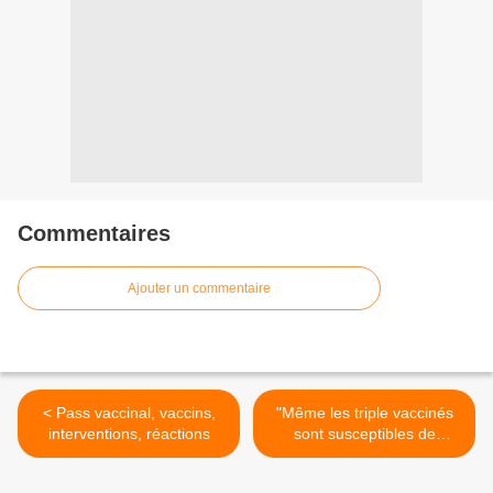
Commentaires
Ajouter un commentaire
< Pass vaccinal, vaccins,
"Même les triple vaccinés
interventions, réactions
sont susceptibles de
transmettre le Covid-19"
(PDG de Biontech/Pfizer) >