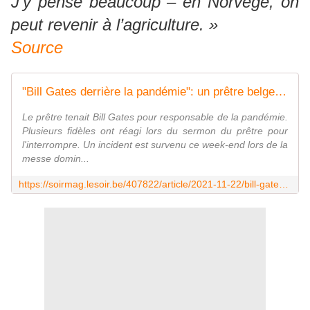
J’y pense beaucoup – en Norvège, on
peut revenir à l’agriculture. »
Source
"Bill Gates derrière la pandémie": un prêtre belge congédié après un sermon complotiste
Le prêtre tenait Bill Gates pour responsable de la pandémie.
Plusieurs fidèles ont réagi lors du sermon du prêtre pour
l'interrompre. Un incident est survenu ce week-end lors de la
messe domin...
https://soirmag.lesoir.be/407822/article/2021-11-22/bill-gates-derriere-la-pandemie-un-pretre-belge-congedie-apres-un-sermon