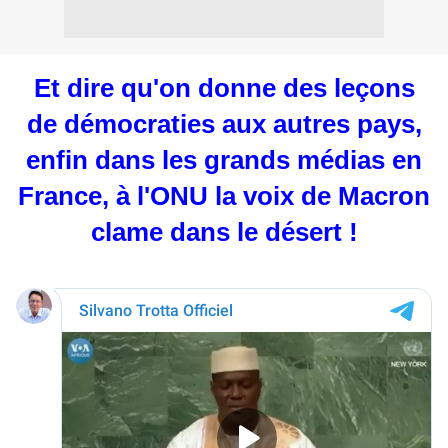
Et dire qu'on donne des leçons
de démocraties aux autres pays,
enfin dans les grands médias en
France, à l'ONU la voix de Macron
clame dans le désert !