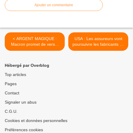
Ajouter un commentaire
< ARGENT MAGIQUE :
USA : Les assureurs vont
Macron promet de verser
poursuivre les fabricants de
1,6 milliard d'euros au
médicaments en raison de
fonds mondial de Bill Gates
l’augmentation des décès >
Hébergé par Overblog
Top articles
Pages
Contact
Signaler un abus
C.G.U.
Cookies et données personnelles
Préférences cookies